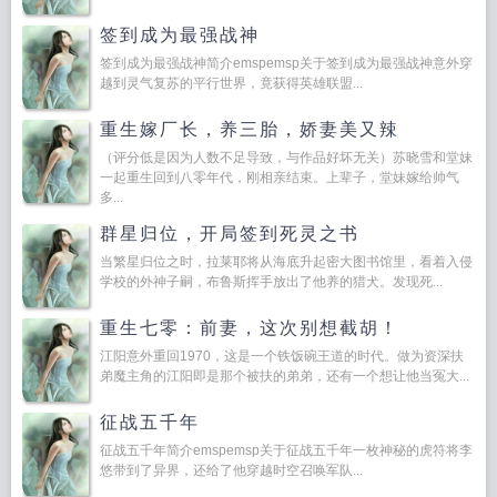
签到成为最强战神
签到成为最强战神简介emspemsp关于签到成为最强战神意外穿
越到灵气复苏的平行世界，竟获得英雄联盟...
重生嫁厂长，养三胎，娇妻美又辣
（评分低是因为人数不足导致，与作品好坏无关）苏晓雪和堂妹
一起重生回到八零年代，刚相亲结束。上辈子，堂妹嫁给帅气
多...
群星归位，开局签到死灵之书
当繁星归位之时，拉莱耶将从海底升起密大图书馆里，看着入侵
学校的外神子嗣，布鲁斯挥手放出了他养的猎犬。发现死...
重生七零：前妻，这次别想截胡！
江阳意外重回1970，这是一个铁饭碗王道的时代。做为资深扶
弟魔主角的江阳即是那个被扶的弟弟，还有一个想让他当冤大...
征战五千年
征战五千年简介emspemsp关于征战五千年一枚神秘的虎符将李
悠带到了异界，还给了他穿越时空召唤军队...