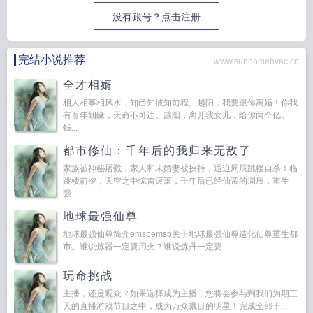
没有账号？点击注册
完结小说推荐
www.sunhomehvac.cn
全才相婿
相人相事相风水，知己知彼知前程。越阳，我要跟你离婚！你我
有百年姻缘，天命不可违。越阳，离开我女儿，给你两个亿。
钱...
都市修仙：千年后的我归来无敌了
家族被神秘屠戮，家人和未婚妻被挟持，逼迫周辰跳楼自杀！临
跳楼前夕，天空之中惊雷滚滚，千年后已经仙帝的周辰，重生
强...
地球最强仙尊
地球最强仙尊简介emspemsp关于地球最强仙尊造化仙尊重生都
市。谁说炼器一定要用火？谁说炼丹一定要...
玩命挑战
主播，还是观众？如果选择成为主播，您将会参与到我们为期三
天的直播游戏节目之中，成为万众瞩目的明星！完成全部十...