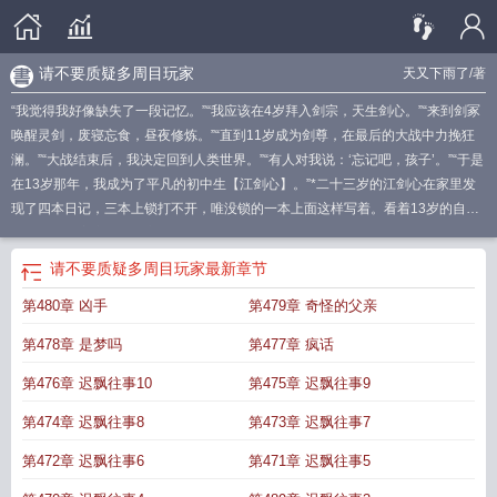
请不要质疑多周目玩家
天又下雨了
/著
“我觉得我好像缺失了一段记忆。”“我应该在4岁拜入剑宗，天生剑心。”“来到剑冢
唤醒灵剑，废寝忘食，昼夜修炼。”“直到11岁成为剑尊，在最后的大战中力挽狂
澜。”“大战结束后，我决定回到人类世界。”“有人对我说：‘忘记吧，孩子’。”“于是
在13岁那年，我成为了平凡的初中生【江剑心】。”*二十三岁的江剑心在家里发
现了四本日记，三本上锁打不开，唯没锁的一本上面这样写着。看着13岁的自己
歪歪扭扭的字迹。她会心一笑。青春期嘛，谁没有个幻想。直到那日末世降临，
她被困在尸海中，危难之时下意识的喊了一句：“剑来！”一声长鸣。三尺青锋，十
请不要质疑多周目玩家
最新章节
里霜寒。*#青春期的我好中二。#卧槽，这不是你们幻想的，这是真事啊？#不
第480章 凶手
第479章 奇怪的父亲
是，我为什么有四个版本的童年啊？——————————————————
【女主实力超标，满能量秒杀全部，多轮回能力者，想起的周目越多越强，非传
第478章 是梦吗
第477章 疯话
统末世文，cp未定，可能没有。】
请别质疑多周目玩家如
请别质疑多周目玩家又
名
请不用质疑多周目玩家
请别质疑多周目玩家免费阅读
请别质疑多周目玩家
第476章 迟飘往事10
第475章 迟飘往事9
31
请别质疑多周目玩家
请别质疑多周目玩家笔
请别质疑多周目玩家链接
请别
第474章 迟飘往事8
第473章 迟飘往事7
要质疑多周目玩家全
第472章 迟飘往事6
第471章 迟飘往事5