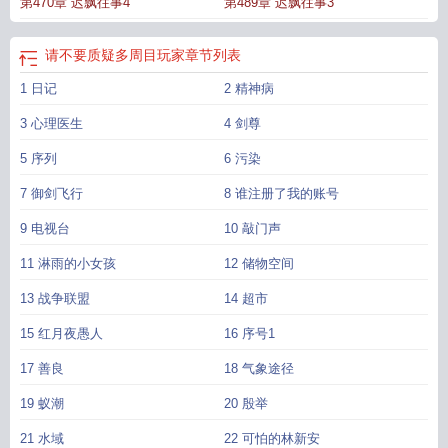
第470章 迟飘往事4
第489章 迟飘往事3
请不要质疑多周目玩家
章节列表
1 日记
2 精神病
3 心理医生
4 剑尊
5 序列
6 污染
7 御剑飞行
8 谁注册了我的账号
9 电视台
10 敲门声
11 淋雨的小女孩
12 储物空间
13 战争联盟
14 超市
15 红月夜愚人
16 序号1
17 善良
18 气象途径
19 蚁潮
20 殷举
21 水域
22 可怕的林新安