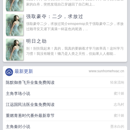
家的白舟，突然发现自己穿越回了自己刚上...
强取豪夺：二少，求放过
强取豪夺二少，求放过简介emspemsp关于强取豪夺二少，求放
过顾寻安又灌下满满一杯蓝色鸡尾酒，...
明日之劫
别！别扶我起来！真的，我真的要躺着才学习效率高！这叫学习
习惯！我没有睡觉！懒乃是人类之天性，但如果人人都能...
最新更新
www.sunhomehvac.cn
陈默御兽飞升全集免费阅读
轻泉流响
主角李珞小说
蜜汁姬
江远国民法医全集免费阅读
志鸟村
重燃青葱时代番外最新章节
蜜汁姬
主角秦封小说
墨水白的