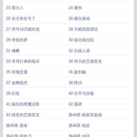
23 殷大人
24 重伤
25 女主有名号了
26 曙光基地
27 序号16天赋剑道
28 天赋强度测试
29 奇怪的梦
30 镇北城沦陷
31 魂幡
32 出战人选
33 哥哥打来的电话
34 伟大的艾德里克
35 玫瑰交通
36 盗剑贼
37 金蝉脱壳
38 阵法
39 幻觉
40 住手与且慢
41 疯狂的黑魔法阵
42 墓碑
43 得意的艾德里克
第44章 林新安返场
第45章 愚者
第46章 相反
第47章 绞肉刀
第48章 对战