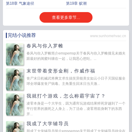
第18章 气象途径
第19章 蚁潮
查看更多章节...
完结小说推荐
www.sunhomehvac.cn
春风与你入罗帷
春风与你入罗帷简介emspemsp关于春风与你入罗帷撞见未婚夫
跟最好的闺蜜纠缠在一起，让我恶心想吐。...
末世带着变形金刚，作威作福
丧尸末日机械武将爽文求生搞笑异能美女如云小日子灭国征服全
球全球爆发丧尸病毒。主角重生回末日当天激...
我就打个游戏，怎么称霸宇宙了？
凌零本身是一个大学生，因为通宵玩游戏结果猝死穿越到了一个
平行世界的濒死之人身上，为了活命，凌零用前身剩下的东西
开...
我成了大学辅导员
我成了大学辅导员简介emspemsp关于我成了大学辅导员待业在