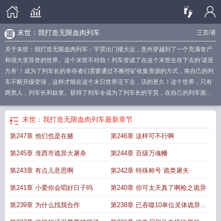
末世：我打造无限血肉列车
三言
/著
关于末世：我打造无限血肉列车：宇昊出门撞大运，意外穿越到了一个充满丧尸
和强大变异兽的世界。这个末世不对劲！列车变成了在这个末世生存下去的‘诺亚
方舟’！成为了列车长的幸存者们需要通过不断挖矿收集资源的方式，将自己的列
车不断升级变强，这样才能在这个末日世界活下去，活的更久！这个世界，只有
两类人，列车长和奴隶。获得了列车令成为了列车长的宇昊，在自己的列车面临
转职之时，看着那些为了获取资源，躲避尸潮的同时，四处奔波。他咧嘴一笑，
反手打造一辆！矿场资源是有限的，但这末世随处可见的丧尸却是数不胜数！它
末世：我打造无限血肉列车
最新章节
们是自己升级列车的最好材料！当一辆如同来自地狱般的血肉列车驶向人类最大
第247章 他们也是在赌
第246章 这样可不行啊
的幸存者营地。宇昊站在车头张开双手。“来吧，加入我的血肉列车吧！”“我的列
车没有奴隶，只有乘客！”
末世 我打造无限列车
末世我打造了无限列车
末世我打
第245章 淮西市诡异大屠杀
第244章 百级万魂幡
造无限列车
末世我打造无限血肉列车 三言
末世我有无限子弹
末世我能无限
爆
末世我打造无限血肉列车
末世我打造了无限列车听书
末世我打造无限列车人
第243章 有点儿意思啊
第242章 特殊称号 诡类屠夫
物介绍
末世我打造无限战车
末世我打造无限血肉列车最新章节列表最新更新内
第241章 小爱你会唱好日子吗
第240章 你可太天真了啊枪之诡异
容
末世我打造了无限列车免费阅读
第239章 为什么找我合作
第238章 已吞噬10单位灵体诡异材
料