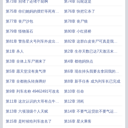
毒的
第73章 别堵了还堵个屁啊
第74章 玩呢这是
第75章 你们她妈的摆烂等死有什
第76章 快把它杀了
么用啊
第77章 丧尸沙包
第78章 丧尸狼
第79章 怪物落石
第80章 小红搭桥
第81章 警告星火号列车外皮出现
第82章 这群白皮丧尸可真是我的
破损
福星啊
第1章 杀人
第2章 生存天数已达7天激活末世
生存系统
第3章 全体上车尸潮来了
第4章 都他妈快点
第5章 愿天堂没有臭气弹
第6章 现在掉头我要去拿回我的一
切
第7章 全都抱头转身蹲好
第8章 新手任务 成为列车长已完成
第9章 列车名称 49462491可改名
第10章 任命
第11章 这次认识的大哥有点牛比
第12章 消耗
啊
第13章 六项顶级个人天赋
第14章 不要气运贷款不要气运贷
款
第15章 是时候给列车改名了
第16章 星火乘客