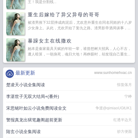
王！我是分割线...
重生后嫁给了异父异母的哥哥
被渣男推下32层摔成肉泥后，尤欢意外重生在同名同姓的十八岁
少女身上。从此，尤欢开始了复仇之路。渣男影帝酒局谈事，...
暴躁女主在线撒欢
她本是秦家最具天赋的年轻一辈，谁曾想树大招风，人心不古，
遭人暗算，一朝身死，魂归大地！再睁眼时，却发现自己重生...
最新更新
www.sunhomehvac.cn
楚凌天小说全集阅读
惊蛰落月
李湛世子无双大结局+(番外)
宁峥
宋思铭叶如云小说免费阅读全文
争渡@qimiaoUGtUK1
警报真龙出狱笔趣阁超前更新
红透半边天
陆玄小说全集阅读
炒方便面