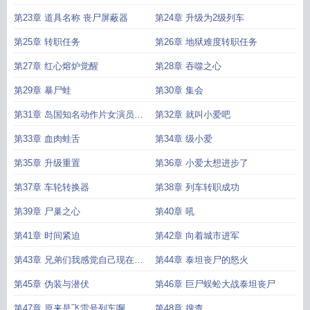
第23章 道具名称 丧尸屏蔽器
第24章 升级为2级列车
第25章 转职任务
第26章 地狱难度转职任务
第27章 红心熔炉觉醒
第28章 吞噬之心
第29章 暴尸蛙
第30章 集会
第31章 岛国知名动作片女演员波
第32章 就叫小爱吧
子老师
第33章 血肉蛙舌
第34章 级小爱
第35章 升级重置
第36章 小爱太想进步了
第37章 车轮转换器
第38章 列车转职成功
第39章 尸巢之心
第40章 吼
第41章 时间紧迫
第42章 向着城市进军
第43章 兄弟们我感觉自己现在强
第44章 泰坦丧尸的怒火
得可怕
第45章 伪装与潜伏
第46章 巨尸蜈蚣大战泰坦丧尸
第47章 原来是飞雷号列车啊
第48章 搜查