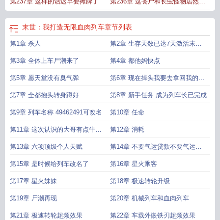
第237章 这样的话迟早要摊牌了
第236章 这丧尸和长虫怪物居然是
一伙的
末世：我打造无限血肉列车
章节列表
第1章 杀人
第2章 生存天数已达7天激活末世
生存系统
第3章 全体上车尸潮来了
第4章 都他妈快点
第5章 愿天堂没有臭气弹
第6章 现在掉头我要去拿回我的一
切
第7章 全都抱头转身蹲好
第8章 新手任务 成为列车长已完成
第9章 列车名称 49462491可改名
第10章 任命
第11章 这次认识的大哥有点牛比
第12章 消耗
啊
第13章 六项顶级个人天赋
第14章 不要气运贷款不要气运贷
款
第15章 是时候给列车改名了
第16章 星火乘客
第17章 星火妹妹
第18章 极速转轮升级
第19章 尸潮再现
第20章 机械列车和血肉列车
第21章 极速转轮超频效果
第22章 车载外嵌铁刃超频效果