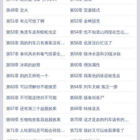
第49章 交火
第50章 雷遁模式
第51章 有点可惜了啊
第52章 金蝉脱壳
第53章 角质车皮和蜈蚣虫足
第54章 也不知道山鸡现在怎么样
了
第55章 我的列车只有乘客没有奴
第56章 也算没白忙活了
隶
第57章 泰坦风衣和毒气喷雾生产
第58章 级净水器和10级冰箱
线
第59章 冰箱的妙用
第60章 增加属性
第61章 妈的又猝死一个
第62章 我看他妈谁还敢造反
第63章 可以理解但不能接受
第64章 列车天赋 孤注一掷
第65章 不可能这绝对不可能
第66章 级泰坦丧尸
第67章 还有第三个超频效果
第68章 特殊道具
第69章 生物电收集器超频效果
第70章 这才是血肉列车该有的样
子
第71章 人吃那玩意可能会得脘病
第72章 很好又可以收新乘客了