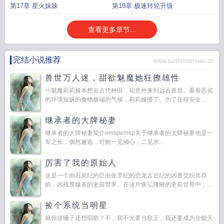
第17章 星火妹妹
第18章 极速转轮升级
查看更多章节...
完结小说推荐
www.sunhomehvac.cn
兽世万人迷，甜欲魅魔她狂撩雄性
小魅魔莉莉娅本想去古代种田，却意外来到远古兽世。看着恶劣
的环境短缺的食物极端的气候，莉莉娅懵了。为了住得安全...
继承者的大牌秘妻
继承者的大牌秘妻简介emspemsp关于继承者的大牌秘妻他是一
军之长，偶然邂逅，对她一见倾心，二见求...
厉害了我的原始人
这是一个由石炭纪的巨虫侏罗纪的恐龙古近纪的凶兽交织共存
的，凶残度爆表的史前世界。在这片恢弘瑰丽的史前世界中，...
捡个系统当明星
就你这嗓子还想唱歌？不，我不光要当歌王，我还要成为全能天