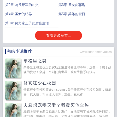
乱
第2章 与反叛军的冲突
第3章 圣女皮耶塔
第4章 圣女的结界
第5章 英雄的假日
第6章 努力家王子的后宫生活
查看更多章节...
完结小说推荐
www.sunhomehvac.cn
奈格里之魂
奈格里之魂复仇之灵灾厄之主逆神者原罪等等，这是一个属于残
魂的赞歌！穿越一个到低魔世界，被金手指系统骗走...
修真狂少在校园
修真狂少在校园简介emspemsp关于修真狂少在校园张牧，修炼
界一代天骄，却因遭人暗算，重生于花花都...
夫君想宠妾灭妻？我覆灭他全族
杨昭上辈子抱着公鸡嫁入沈家门，在沈家男丁被发配流放期间，
撑门户，掌中馈，护女眷。又在姑母安排下过继养子，倾力培