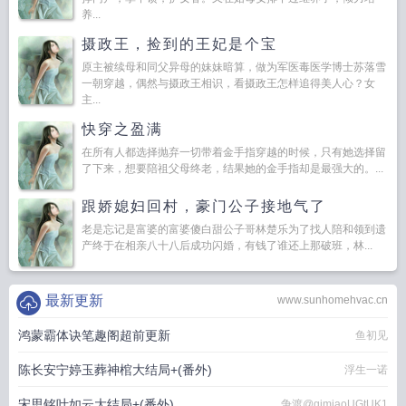
养...
摄政王，捡到的王妃是个宝
原主被续母和同父异母的妹妹暗算，做为军医毒医学博士苏落雪
一朝穿越，偶然与摄政王相识，看摄政王怎样追得美人心？女
主...
快穿之盈满
在所有人都选择抛弃一切带着金手指穿越的时候，只有她选择留
了下来，想要陪祖父母终老，结果她的金手指却是最强大的。...
跟娇媳妇回村，豪门公子接地气了
老是忘记是富婆的富婆傻白甜公子哥林楚乐为了找人陪和领到遗
产终于在相亲八十八后成功闪婚，有钱了谁还上那破班，林...
最新更新
www.sunhomehvac.cn
鸿蒙霸体诀笔趣阁超前更新
鱼初见
陈长安宁婷玉葬神棺大结局+(番外)
浮生一诺
宋思铭叶如云大结局+(番外)
争渡@qimiaoUGtUK1