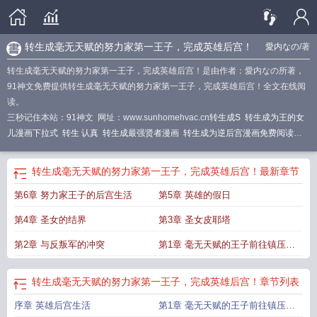
转生成毫无天赋的努力家第一王子，完成英雄后宫！
愛内なの
/著
转生成毫无天赋的努力家第一王子，完成英雄后宫！是由作者：愛内なの所著，
91神文免费提供转生成毫无天赋的努力家第一王子，完成英雄后宫！全文在线阅
读。
三秒记住本站：91神文 网址：www.sunhomehvac.cn
转生成S
转生成为王的女
儿漫画下拉式
转生 认真
转生成最强贤者漫画
转生成为逆后宫漫画免费阅读下
拉式36
转生成王子想懒散度日
转生成女王的
转生王子轻
转生成书的
转生成为
漫画免费
转生王子想懒散度日轻
关于转生为
转生成漫画
转生成为王子的恶毒
转生成毫无天赋的努力家第一王子，完成英雄后宫！
最新章节
千金免费观看最新章节列表
关于转生后成为强者的动漫
转生成为漫画
转生努力
第6章 努力家王子的后宫生活
第5章 英雄的假日
决斗场
转生成为王子
关于转生成
转生成王子的
转生成王子的漫画
转生贵族一
出生就获得最强力量
转生为王子
转生为奴隶
转生出无数强盗之专制是指什
第4章 圣女的结界
第3章 圣女皮耶塔
么
转生成王子但出生第一天就被抛弃了
转生成第7期王子漫画下拉式最新更
新
转生成为第一王子漫画免费观看
转生努力竞技场漫画
转生成为贵族百度百
第2章 与反叛军的冲突
第1章 毫无天赋的王子前往镇压叛
科
转生成为王子任意
转生转型的漫画
乱
转生成毫无天赋的努力家第一王子，完成英雄后宫！
章节列表
序章 英雄后宫生活
第1章 毫无天赋的王子前往镇压叛