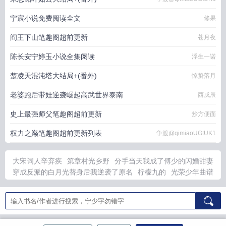
宁宸小说免费阅读全文
修果
阎王下山笔趣阁超前更新
苍月夜
陈长安宁婷玉小说全集阅读
浮生一诺
楚凌天混沌塔大结局+(番外)
惊蛰落月
老婆跑后带娃逆袭崛起高武世界泰南
西戌辰
史上最强师父笔趣阁超前更新
炒方便面
权力之巅笔趣阁超前更新列表
争渡@qimiaoUGtUK1
大宋词人辛弃疾
第章村光乡野
分手当天我成了傅少的闪婚甜妻
穿成反派的白月光替身后我逆袭了原名
柠檬九的
光荣少年曲谱
完整版
司南免费观看无弹窗
岳母啥意思
被精灵抓走
乡下人的
春天 老向
大宋第一猛男辛弃疾的结局
主播女儿坠落老父名
清
釉全文免费结局
清釉全文免费阅读
魔女的笔记漫画
百鬼出发
修仙从零开始主角秦尘最新章节
犬齿骨科在线阅读
光荣少年伴