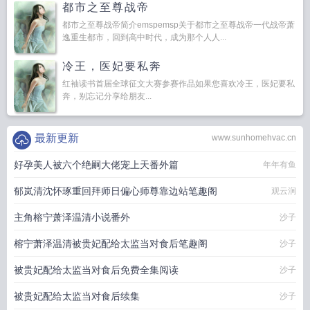
都市之至尊战帝
都市之至尊战帝简介emspemsp关于都市之至尊战帝一代战帝萧
逸重生都市，回到高中时代，成为那个人人...
冷王，医妃要私奔
红袖读书首届全球征文大赛参赛作品如果您喜欢冷王，医妃要私
奔，别忘记分享给朋友...
最新更新
www.sunhomehvac.cn
好孕美人被六个绝嗣大佬宠上天番外篇
年年有鱼
郁岚清沈怀琢重回拜师日偏心师尊靠边站笔趣阁
观云涧
主角榕宁萧泽温清小说番外
沙子
榕宁萧泽温清被贵妃配给太监当对食后笔趣阁
沙子
被贵妃配给太监当对食后免费全集阅读
沙子
被贵妃配给太监当对食后续集
沙子