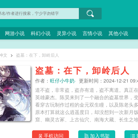
网游小说
科幻小说
灵异小说
言情小说
其他小说
1神文
>
盗墓：在下，卸岭后人
盗墓：在下，卸岭后人
作者：
旺仔小牛奶·
更新时间：2024-12-21 09:4
道不盗，非常盗，盗亦有道，盗不离道。真正
英雄豪杰。陈昊来到了一个融合的盗墓世界，
看穿古玩制作过程的金元双生瞳，以及陈老头
原本打算就这么逍遥度日，却没想到一次新月
窟、幽灵古冢、上古仙穴、南海大藏、长生之地.
一人之下，九门四派之上！ 盗墓：在下，
手机访问
加入书架