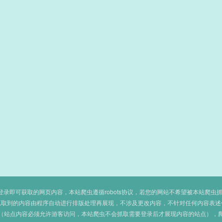
即可获取的网页内容，本站爬虫遵循robots协议，若您的网站不希望被本站爬虫抓取，可
抓取到的内容由程序自动进行排版处理再展现，不涉及更改内容，不针对任何内容表述
（站点内容必须允许游客访问，本站爬虫不会抓取需要登录后才展现内容的站点），