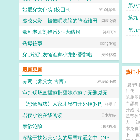
息一
第八
她爱穿女仆装 (校园H)
维a乳酸膏
第九
魔改火影：被催眠洗脑的堕落雏田
闪耀之魂
第九
豪乳老师刘艳番外+大结局
笑可可9
岳母往事
dongfeng
穿越饿到发慌谁家小龙虾香翻啦
麦米格格
最新更新
热门
赤鸾（养父女 古言）
柠檬酸不酸
夏宁
时代
审判现场直播疯批甜妹杀疯了无删减无弹窗
笔趣阁
【恐怖游戏】人家才没有开外挂(NP)
当舔狗
不要吃花卷
梓易丫
开始
君夜小说在线阅读
天龙地蛇
章节
人
卸
禁欲沦陷
我吃柠檬
本免
下
深陷于扶她美少女的辱骂疼爱之中（NP 高H）