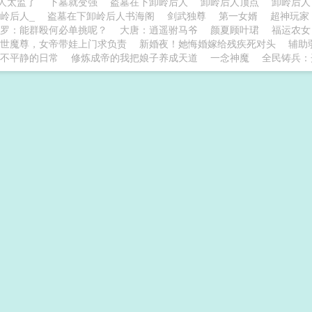
人太监了
下墓就变强
盗墓在下卸岭后人
卸岭后人顶点
卸岭后人
卸岭后人_
盗墓在下卸岭后人书海阁
剑武独尊
第一女婿
超神玩家
罗：能群殴何必单挑呢？
大唐：逍遥驸马爷
颜夏顾叶珺
福运农女
世魔尊，女帝带娃上门求负责
新婚夜！她悔婚嫁给残疾死对头
辅助
不平静的日常
修炼成帝的我把娘子养成天道
一念神魔
全民铸兵：