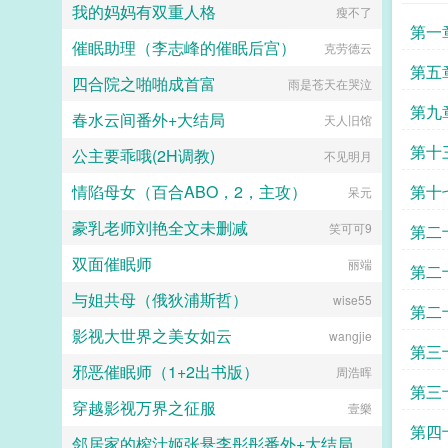
我的妈妈有双重人格
瘦不了
小小的奶团子苏禾被二号冤种外祖...
第一
催眠助理（李志峰的催眠后宫）
克劳德云
第五
四合院之啪啪成首富
雨是苍天在哭泣
玉面
第九
春水云间番外+大结局
天人旧馆
第十
公主要乖哦(2H调教)
不见明月
情陷母女（百合ABO，2，主攻）
第十
呆元
豪乳老师刘艳全文未删减
抱琵
笑可可9
第二
双面催眠师
丽端
第二
与姐共母（俄狄浦斯哲）
wise55
的石
第二
影视大世界之美女如云
wangjie
第三
邪恶催眠师（1+2出书版）
周浩晖
第三
穿越影视万界之征服
壹樂
第四
邻居家的榨汁姬张悬李彤彤番外+大结局