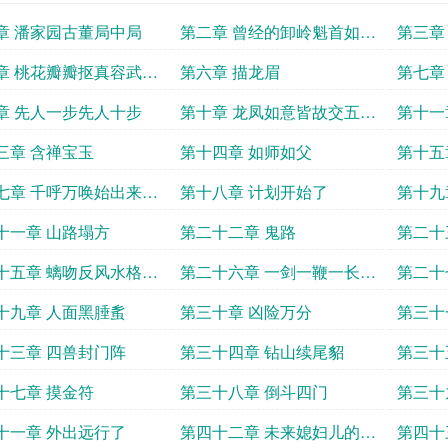
章 潘家园古董局中局
第二章 曾经的卸岭魁首如今
第三章
的瞎眼老头
章 桃花瓣瓣抠真容武皇
第六章 描龙眉
第七章
似鸾凤
是真还
章 先人一步先人十步
第十章 龙凤如意皆故交五湖
第十一
四海水涛涛
城
三章 含禅宝玉
第十四章 如师如父
第十五
对招子
七章 千呼万唤始出来犹
第十八章 计划开始了
第十九
琶半遮面
十一章 山路塌方
第二十二章 鬼路
第二十
人头
十五章 螭吻反风水格局
第二十六章 一剑一鞭一长枪
第二十
门把手
三眼二眉平中央
十九章 人面黑腄蚃
第三十章 凶险万分
第三十
十三章 四兽封门阵
第三十四章 钻山续尾貂
第三十
起
十七章 摸金符
第三十八章 倒斗四门
第三十
十一章 外出远行了
第四十二章 未来媳妇儿的羊
第四十