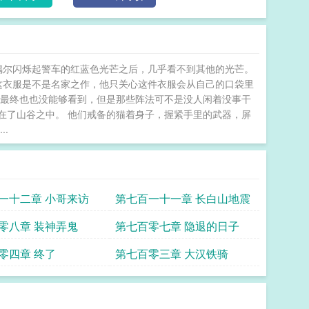
偶尔闪烁起警车的红蓝色光芒之后，几乎看不到其他的光芒。
这衣服是不是名家之作，他只关心这件衣服会从自己的口袋里
他最终也也没能够看到，但是那些阵法可不是没人闲着没事干
在了山谷之中。 他们戒备的猫着身子，握紧手里的武器，屏
.
一十二章 小哥来访
第七百一十一章 长白山地震
零八章 装神弄鬼
第七百零七章 隐退的日子
零四章 终了
第七百零三章 大汉铁骑