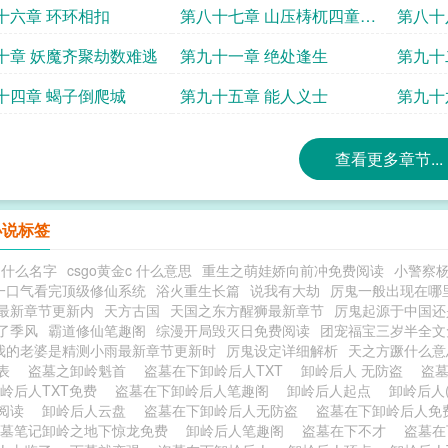
下
十六章 环环相扣
第八十七章 山压梼杌四童引
第八十
灯
胖爷高
十章 妖魔齐聚劫数难逃
第九十一章 绝处逢生
第九十
十四章 蝎子倒爬城
第九十五章 能人义士
第九十
查看更多章节...
小说标签
叫什么名字
csgo黄金c 什么意思
重生之萌娃娇向前冲免费阅读
小警察
一口气看完顶级修仙系统
浴火重生长篇
说我有大劫
厉鬼一般出现在哪
最新章节更新内
天方古国
天国之东方醒狮最新章节
厉鬼起源于中国还
了季风
霸道修仙笔趣阁
综漫开局毁灭日免费阅读
团宠福宝三岁半全文
我的老婆是精测小雨最新章节更新时
厉鬼设定详细解析
天之方蹶什么意
列表
盗墓之卸岭魁首
盗墓在下卸岭后人TXT
卸岭后人 无防盗
盗
岭后人TXT免费
盗墓在下卸岭后人笔趣阁
卸岭后人起点
卸岭后人(
费阅读
卸岭后人云盘
盗墓在下卸岭后人无防盗
盗墓在下卸岭后人
盗墓笔记卸岭之地下惊龙免费
卸岭后人笔趣阁
盗墓在下不才
盗墓在