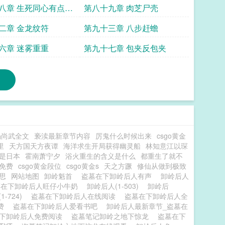
八章 生死同心有点燃
第八十九章 肉芝尸壳
光时刻
二章 金龙纹符
第九十三章 八步赶蟾
六章 迷雾重重
第九十七章 包夹反包夹
杨尚武全文
亵渎最新章节内容
厉鬼什么时候出来
csgo黄金
里
天方国天方夜谭
海洋求生开局获得幽灵船
林知意江以琛
是日本
霍南萧宁夕
浴火重生的含义是什么
都重生了就不
免费
csgo黄金段位
csgo黄金s
天之方蹶
修仙从做到极致
思
网站地图
卸岭魁首
盗墓在下卸岭后人有声
卸岭后人
墓在下卸岭后人旺仔小牛奶
卸岭后人(1-503)
卸岭后
1-724)
盗墓在下卸岭后人在线阅读
盗墓在下卸岭后人全
免费
盗墓在下卸岭后人爱看书吧
卸岭后人最新章节_盗墓在
下卸岭后人免费阅读
盗墓笔记卸岭之地下惊龙
盗墓在下