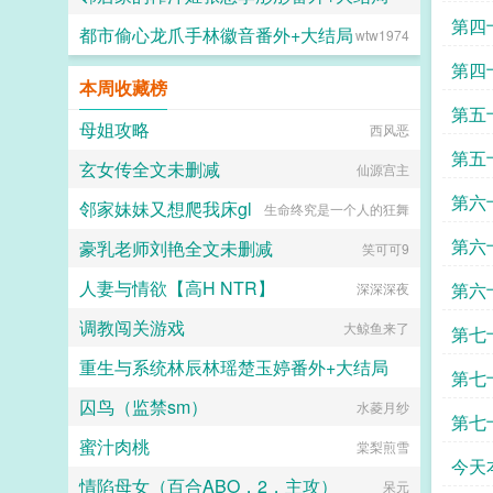
第四
都市偷心龙爪手林徽音番外+大结局
wtw1974
刹那雪
第四
本周收藏榜
第五
母姐攻略
西风恶
第五
玄女传全文未删减
仙源宫主
第六
邻家妹妹又想爬我床gl
生命终究是一个人的狂舞
第六
豪乳老师刘艳全文未删减
笑可可9
人妻与情欲【高H NTR】
第六
深深深夜
调教闯关游戏
大鲸鱼来了
第七
重生与系统林辰林瑶楚玉婷番外+大结局
第七
囚鸟（监禁sm）
水菱月纱
小火龙
第七
蜜汁肉桃
棠梨煎雪
今天
情陷母女（百合ABO，2，主攻）
呆元