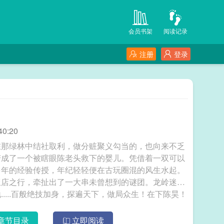
会员书架
阅读记录
注册
登录
0:20
在那绿林中结社取利，做分赃聚义勾当的，也向来不乏
变成了一个被瞎眼陈老头救下的婴儿。凭借着一双可以
多年的经验传授，年纪轻轻便在古玩圈混的风生水起。
饭店之行，牵扯出了一大串未曾想到的谜团。龙岭迷
....百般绝技加身，探遍天下，做局众生！在下陈昊！
卸岭后人
章节目录
立即阅读