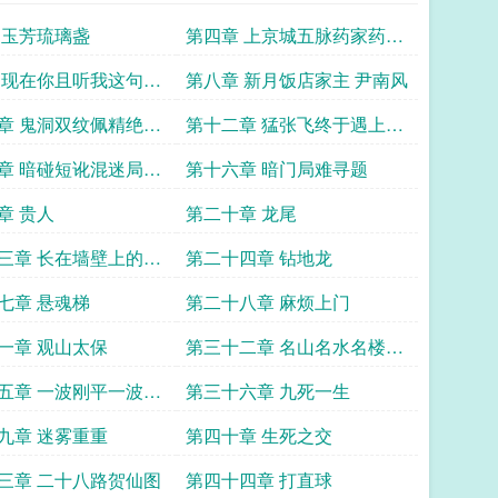
 玉芳琉璃盏
第四章 上京城五脉药家药不
然
 现在你且听我这句话
第八章 新月饭店家主 尹南风
是假
章 鬼洞双纹佩精绝古
第十二章 猛张飞终于遇上刘
备了
章 暗碰短讹混迷局一
第十六章 暗门局难寻题
辨难题
章 贵人
第二十章 龙尾
三章 长在墙壁上的女
第二十四章 钻地龙
七章 悬魂梯
第二十八章 麻烦上门
一章 观山太保
第三十二章 名山名水名楼殿
江龙泛海平常现
五章 一波刚平一波再
第三十六章 九死一生
九章 迷雾重重
第四十章 生死之交
三章 二十八路贺仙图
第四十四章 打直球