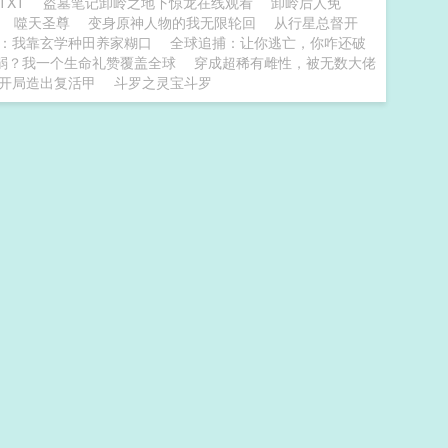
TXT
盗墓笔记卸岭之地下惊龙在线观看
卸岭后人免
噬天圣尊
变身原神人物的我无限轮回
从行星总督开
：我靠玄学种田养家糊口
全球追捕：让你逃亡，你咋还破
弱？我一个生命礼赞覆盖全球
穿成超稀有雌性，被无数大佬
开局造出复活甲
斗罗之灵宝斗罗