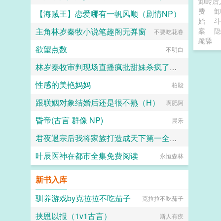
卸岭后
费
【海贼王】恋爱哪有一帆风顺（剧情NP）
甜甜仙贝
始
斗
主角林岁秦牧小说笔趣阁无弹窗
案
隐
不要吃花卷
飙马厉刀
跪舔
欲望点数
不明白
林岁秦牧审判现场直播疯批甜妹杀疯了全集免费阅读
性感的美艳妈妈
不要吃花卷
柏毅
跟联姻对象结婚后还是很不熟（H）
啊肥阿
昏帝(古言 群像 NP)
晨乐
君夜退宗后我将家族打造成天下第一全集免费阅读
叶辰医神在都市全集免费阅读
天龙地蛇
永恒森林
新书入库
驯养游戏by克拉拉不吃茄子
克拉拉不吃茄子
挟恩以报（1v1古言）
斯人有疾