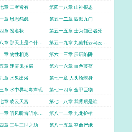
七章 二者皆有
第四十八章 山神报恩
一章 恩恩怨怨
第五十二章 四派九门
四章 投名状
第五十五章 士为知己者死
八章 那天上是个什么
第五十九章 九仙托云乌云压
坠
二章 物性相克
第六十三章 层层陷阱
五章 迷雾鬼拍肩
第六十六章 血色藤蔓
九章 水鬼出浴
第七十章 人头蛤蟆身
三章 水中异动毒瘴现
第七十四章 金甲巨物
七章 凌云天宫
第七十八章 我背后是谁
一章 听风听雷听水之
第八十二章 九龙护棺
四章 三生三世之劫
第八十五章 夺命尸蛾