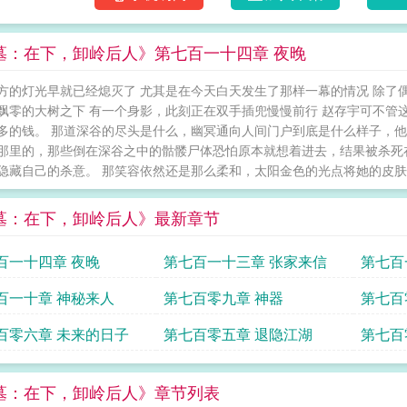
墓：在下，卸岭后人》第七百一十四章 夜晚
方的灯光早就已经熄灭了 尤其是在今天白天发生了那样一幕的情况 除了
飘零的大树之下 有一个身影，此刻正在双手插兜慢慢前行 赵存宇可不管
多的钱。 那道深谷的尽头是什么，幽冥通向人间门户到底是什么样子，
那里的，那些倒在深谷之中的骷髅尸体恐怕原本就想着进去，结果被杀死
隐藏自己的杀意。 那笑容依然还是那么柔和，太阳金色的光点将她的皮肤..
墓：在下，卸岭后人》最新章节
百一十四章 夜晚
第七百一十三章 张家来信
第七百
百一十章 神秘来人
第七百零九章 神器
第七百
百零六章 未来的日子
第七百零五章 退隐江湖
第七百
墓：在下，卸岭后人》章节列表