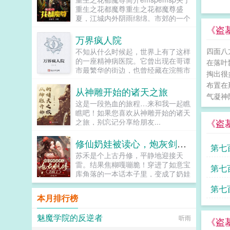
接躺赢了！...
重生之花都魔尊重生之花都魔尊盛
夏，江城内外阴雨绵绵。市郊的一个
山沟里，磅礴的雨水不断冲刷着一堆
《盗
沙泥，渐渐露出了一具被藏在下面的
万界疯人院
年轻的尸体天空闪过一道惊雷，一股
四面八
不知从什么时候起，世界上有了这样
紫色的闪电从天而降，生生的劈在了
的一座精神病医院。它曾出现在哥谭
在落叶
这具尸体上面。这道闪电直透地下，
市最繁华的街边，也曾经藏在浣熊市
不断在山间爆闪出一连串的恐怖电
掏出很
最阴暗的角落，它可能在福尔摩斯探
光，连通了九幽冥域，引来了地府的
布置在
案集中有过一小段的描写，也可能在
从神雕开始的诸天之旅
冥雷降世...
气凝神
汉尼拔的影片中有过一秒钟的画面有
这是一段热血的旅程…来和我一起瞧
人说，里面穿着护士服的女孩有点像
瞧吧！如果您喜欢从神雕开始的诸天
哈莉奎茵，也有人说，二楼的病房里
《盗
之旅，别忘记分享给朋友...
的老头自称莫里亚蒂教授，有人在走
廊的角落找到了老旧的电锯，也有的
修仙奶娃被读心，炮灰剑修杀疯了
人在床下翻出了画着小丑的纸牌，主
第七
治医师永远懒懒散散的样子，地板缝
苏禾是个上古丹修，平静地迎接天
里总渗出莫名其妙的血迹。如果有一
雷。结果焦糊嘎嘣脆！穿进了如意宝
第七
天，你在下班路上偶然看到了一间陌
库角落的一本话本子里，变成了奶娃
生的医院，那么不论你有没有病欢迎
娃。祖祖她还没被娘亲抱够，就要变
第七
光临。书友群912404715如果您喜
成药丸子了？没想到她娘亲竟然是话
本月排行榜
欢万界疯人院，别忘记分享给朋友...
本字里头号大冤种，从小就是为他人
准备的药人，本应该难产而死，谁知
魅魔学院的反逆者
听雨
道被苏禾一颗废丹救了回来。娘，你
《盗
考不考虑，打爆那些坏人的头？咦，