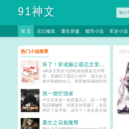
91神文
首 页
玄幻修真
重生穿越
都市小说
军史小说
热门小说推荐
9
坏了！穿成癫公霸总文里保姆女儿
x林染大四实习的时候熬夜改文件猝
死，穿越到了霸总小说中，成为女主
家中保姆的女儿。然而她穿越的时间
点早了五年，女主还没有遇见那个疯
癫霸总。现在的女主喜欢的是高中的
第一摆烂强者
高冷校草燕景安。她以高额的报酬聘
卢凡天本是一名普通凡人，在一个暖
请林染成为护草使者。林染回想前世
阳后喝咖啡，结果意外穿越了，并且
为了三千五的工资熬夜猝死的惨状，
绑定了金手指，成为了一名在各灾难
欢天喜地的答应了。江州大学大一新
求生中的轮回者！生存艰难？苟活太
生开学，所有人都知道今...
难？不！对于卢凡天来说，这些都是
重生之花都魔尊
小意思！他手握金手指，在诸天里直
重生之花都魔尊简介emspemsp关于