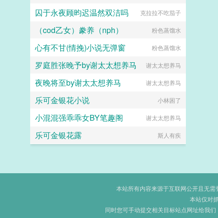
囚于永夜顾昀迟温然双洁吗
克拉拉不吃茄子
（cod乙女）豢养（nph）
粉色蒸馏水
心有不甘(情挽)小说无弹窗
粉色蒸馏水
罗庭胜张晚予by谢太太想养马
谢太太想养马
夜晚将至by谢太太想养马
谢太太想养马
乐可金银花小说
小林困了
小混混强乖乖女BY笔趣阁
谢太太想养马
乐可金银花露
斯人有疾
本站所有内容来源于互联网公开且无需登录
本站仅对
同时您可手动提交相关目标站点网址给我们