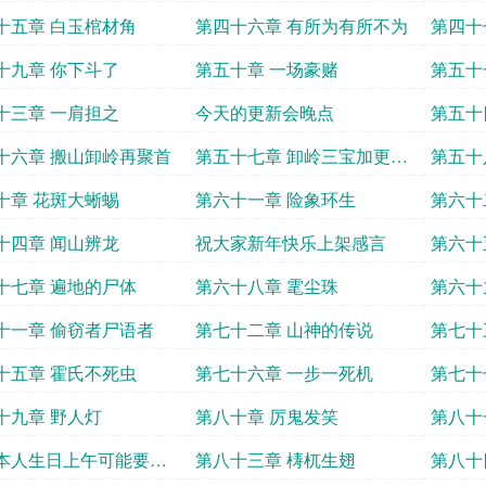
毛不薅白不薅
十五章 白玉棺材角
第四十六章 有所为有所不为
第四十
十九章 你下斗了
第五十章 一场豪赌
第五十
十三章 一肩担之
今天的更新会晚点
第五十
十六章 搬山卸岭再聚首
第五十七章 卸岭三宝加更第
第五十
三章
东西
十章 花斑大蜥蜴
第六十一章 险象环生
第六十
十四章 闻山辨龙
祝大家新年快乐上架感言
第六十
十七章 遍地的尸体
第六十八章 雮尘珠
第六十
十一章 偷窃者尸语者
第七十二章 山神的传说
第七十
十五章 霍氏不死虫
第七十六章 一步一死机
第七十
十九章 野人灯
第八十章 厉鬼发笑
第八十
法
本人生日上午可能要休
第八十三章 梼杌生翅
第八十