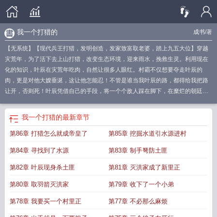
我一个打猎的
成书
/著
【无系统】【现代兵王打猎，发明创造，发家致富取老婆，踏上九五大位】穿越
灾荒年，为了活下去上山打猎，改变生态环境，迎来雨水，挽救生灵。利用现在
化的知识，叶辰在灾荒年吃肉，自然让很多人眼红。村霸不仅想要夺走叶辰的
肉，更是对他大嫂垂涎，这让他怎能忍！不管是谁当我叶辰的路，都得给我把路
让开，否则死！叶辰凭借自己的手段，将一个个敌人踩在脚下，在糜烂的朝廷买
官，最终建立了最豪华的村子，最坚固的城镇！生活越来越好，朝廷越来越腐
败。既然如今的朝廷已经烂透，那就换一个朝廷吧！他决定十年一剑斩皇朝。
打
我一个打猎的
最新章节
了6只没头的
一个猎人打了一头很出名的猪
一个打猎的游戏叫什么
一个猎人去
第86章 打猎怎么就成帝皇了
第85章 挖掘水道引水源进村
打猎
8只半个的
怎么就成皇帝了
一个人打猎啊
打猎打到了一只很出名的猪
一
个猎人出去打猎
第84章 寻找到了水源
第83章 制手弩防土匪
第82章 叶辰现身杀土匪
第81章 灭洪家成了新里正
第80章 取羽箭灭洪家
第79章 收下了一个小弟
第78章 我要买一个村里正
第77章 不必那么麻烦