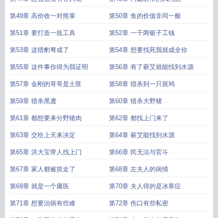
第49章 高价收一对熊掌
第50章 鱼的价值非同一般
第51章 要打造一批工具
第52章 一千两银子工钱
第53章 这猎豹弩成了
第54章 想要找死我就成全你
第55章 这件事你得为我证明
第56章 有了蕲艾就能找到水源
第57章 金刚的哥哥是土匪
第58章 猎杀到一只斑鸠
第59章 猎杀黑鸢
第60章 猎杀大野猪
第61章 都想要来分野猪肉
第62章 都找上门来了
第63章 交给上天来决定
第64章 蕲艾能找到水源
第65章 洪大宝带人找上门
第66章 民无法与官斗
第67章 家人都被抓走了
第68章 左夫人的病情
第69章 就是一个庸医
第70章 夫人得的是冰寒症
第71章 想要治病有些难
第72章 伤口有些私密