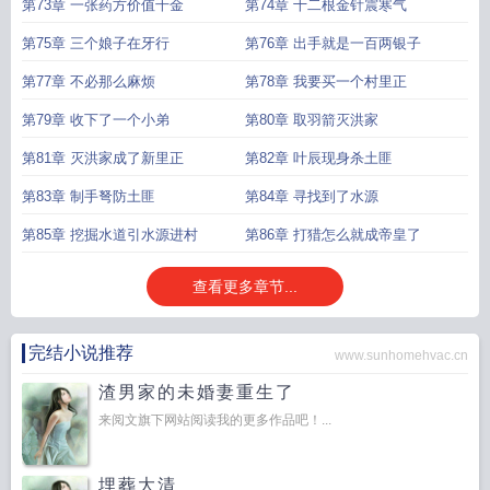
第73章 一张药方价值千金
第74章 十二根金针震寒气
第75章 三个娘子在牙行
第76章 出手就是一百两银子
第77章 不必那么麻烦
第78章 我要买一个村里正
第79章 收下了一个小弟
第80章 取羽箭灭洪家
第81章 灭洪家成了新里正
第82章 叶辰现身杀土匪
第83章 制手弩防土匪
第84章 寻找到了水源
第85章 挖掘水道引水源进村
第86章 打猎怎么就成帝皇了
查看更多章节...
完结小说推荐
www.sunhomehvac.cn
渣男家的未婚妻重生了
来阅文旗下网站阅读我的更多作品吧！...
埋葬大清