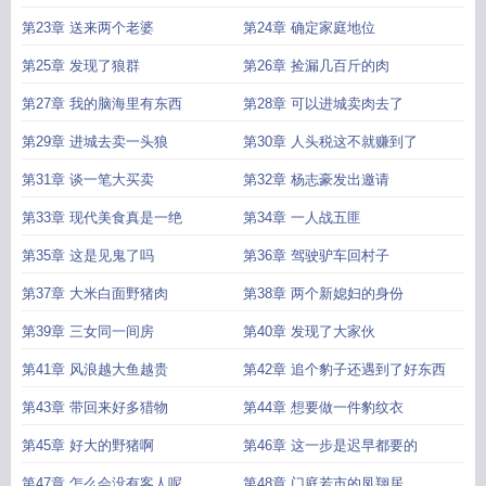
第23章 送来两个老婆
第24章 确定家庭地位
第25章 发现了狼群
第26章 捡漏几百斤的肉
第27章 我的脑海里有东西
第28章 可以进城卖肉去了
第29章 进城去卖一头狼
第30章 人头税这不就赚到了
第31章 谈一笔大买卖
第32章 杨志豪发出邀请
第33章 现代美食真是一绝
第34章 一人战五匪
第35章 这是见鬼了吗
第36章 驾驶驴车回村子
第37章 大米白面野猪肉
第38章 两个新媳妇的身份
第39章 三女同一间房
第40章 发现了大家伙
第41章 风浪越大鱼越贵
第42章 追个豹子还遇到了好东西
第43章 带回来好多猎物
第44章 想要做一件豹纹衣
第45章 好大的野猪啊
第46章 这一步是迟早都要的
第47章 怎么会没有客人呢
第48章 门庭若市的凤翔居