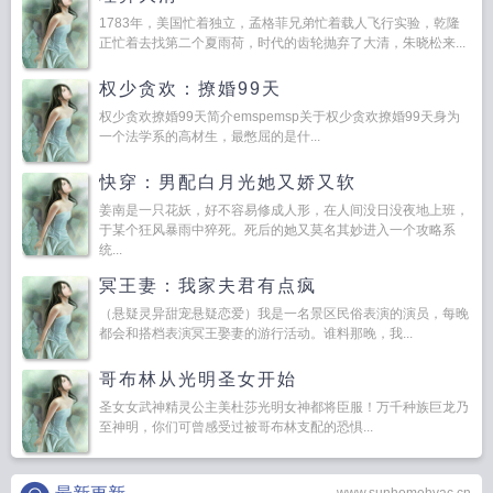
1783年，美国忙着独立，孟格菲兄弟忙着载人飞行实验，乾隆
正忙着去找第二个夏雨荷，时代的齿轮抛弃了大清，朱晓松来...
权少贪欢：撩婚99天
权少贪欢撩婚99天简介emspemsp关于权少贪欢撩婚99天身为
一个法学系的高材生，最憋屈的是什...
快穿：男配白月光她又娇又软
姜南是一只花妖，好不容易修成人形，在人间没日没夜地上班，
于某个狂风暴雨中猝死。死后的她又莫名其妙进入一个攻略系
统...
冥王妻：我家夫君有点疯
（悬疑灵异甜宠悬疑恋爱）我是一名景区民俗表演的演员，每晚
都会和搭档表演冥王娶妻的游行活动。谁料那晚，我...
哥布林从光明圣女开始
圣女女武神精灵公主美杜莎光明女神都将臣服！万千种族巨龙乃
至神明，你们可曾感受过被哥布林支配的恐惧...