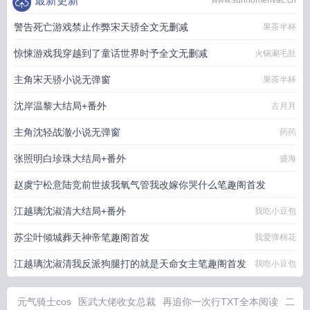
最新更新
www.sunhomehvac.cn
警告死亡游戏禁止作弊宋天骄全文无删减
果茶半杯
惊悚游戏我穿越到了童话世界时予全文无删减
火锅涮毛肚
主角宋天骄小说无弹窗
果茶半杯
沈岸温黎大结局+番外
古月月
主角沈轻战澈小说无弹窗
药药
张照明白珍珠大结局+番外
盛海
赵虞宁松意陆竞前世拔我氧气管我改嫁你哭什么笔趣阁首发
江越璃沈淑清大结局+番外
我吃小豆包
北渡星海
苏尘叶倾城葬天神帝笔趣阁首发
我爱弹棉花
江越璃沈淑清我反派狗腿打的就是天命女主笔趣阁首发
我吃小豆包
元气骑士cos
医武大佬收女总裁
再追你一次行TXT全本阅读
二