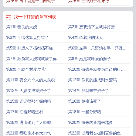
第76章 出手就是一百两银子
第75章 三个娘子在牙行
我一个打猎的
章节列表
第1章 善良的大嫂
第2章 想要活下去就得打猎
第3章 可惜这算盘打错了
第4章 牵着狼的猛人
第5章 好运来了挡都挡不住
第6章 左手一只野鸡右手一只野兔
子
第7章 欺负我大嫂我就废了你
第8章 她是我叶辰的妻子
第9章 可助全村度过荒年
第10章 做错事就要为自己的行为
负责
第11章 要交六个人的人头税
第12章 你真的能找到水源吗
第13章 大嫂变成我娘子了
第14章 那就辛苦娘子了
第15章 还记得那个赌约吗
第16章 楚盛该死了
第17章 扛着野猪进村
第18章 一起分野猪
第19章 进山碰到了大蟒蛇
第20章 游来的鱼越来越多
第21章 得吃饱才有大力气
第22章 以后我会抓到更多的鱼