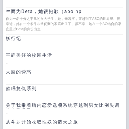
...
生而为Beta，她很抱歉（abo np
作为一名十分之平凡的女大学生，她，辛暮河，穿越到了ABO的世界里。很
幸运，她在一个条件非常优渥的家庭出生了。很不幸，她在一个AO结合的家
庭里以Beta的身份出生...
妖行纪
...
平静美好的校园生活
...
大屌的诱惑
...
催眠复仇系列
...
关于我带着脑内恋爱选项系统穿越到男女比例失调
的炎孕世界
...
从斗罗开始收取性奴的诸天之旅