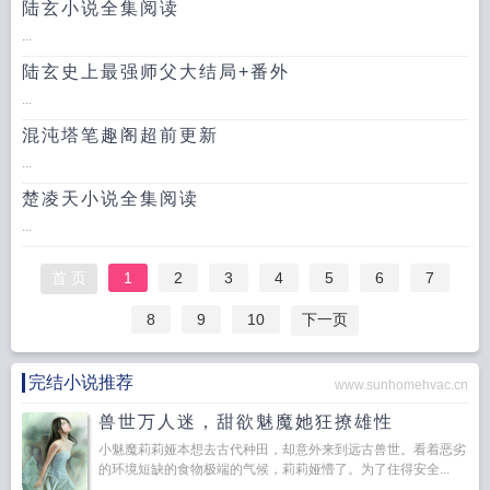
陆玄小说全集阅读
...
陆玄史上最强师父大结局+番外
...
混沌塔笔趣阁超前更新
...
楚凌天小说全集阅读
...
首 页
1
2
3
4
5
6
7
8
9
10
下一页
完结小说推荐
www.sunhomehvac.cn
兽世万人迷，甜欲魅魔她狂撩雄性
小魅魔莉莉娅本想去古代种田，却意外来到远古兽世。看着恶劣
的环境短缺的食物极端的气候，莉莉娅懵了。为了住得安全...