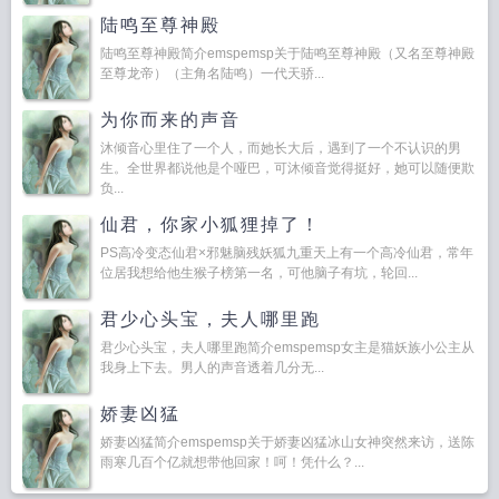
陆鸣至尊神殿
陆鸣至尊神殿简介emspemsp关于陆鸣至尊神殿（又名至尊神殿
至尊龙帝）（主角名陆鸣）一代天骄...
为你而来的声音
沐倾音心里住了一个人，而她长大后，遇到了一个不认识的男
生。全世界都说他是个哑巴，可沐倾音觉得挺好，她可以随便欺
负...
仙君，你家小狐狸掉了！
PS高冷变态仙君×邪魅脑残妖狐九重天上有一个高冷仙君，常年
位居我想给他生猴子榜第一名，可他脑子有坑，轮回...
君少心头宝，夫人哪里跑
君少心头宝，夫人哪里跑简介emspemsp女主是猫妖族小公主从
我身上下去。男人的声音透着几分无...
娇妻凶猛
娇妻凶猛简介emspemsp关于娇妻凶猛冰山女神突然来访，送陈
雨寒几百个亿就想带他回家！呵！凭什么？...