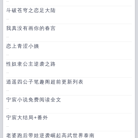
...
斗破苍穹之恋足大陆
...
我真没有画你的春宫
...
恋上青涩小姨
...
性奴隶公主逆袭之路
...
逍遥四公子笔趣阁超前更新列表
...
宁宸小说免费阅读全文
...
宁宸大结局+番外
...
老婆跑后带娃逆袭崛起高武世界泰南