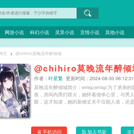
网游小说
科幻小说
灵异小说
言情小说
其他小说
1神文
>
@chihiro莫晚流年醉倾城
@chihiro莫晚流年醉
作者：
叶星繁
更新时间：2024-08-30 06:12:31
莫晚流年醉倾城简介：emsp;emsp;为了弟
夜，房间内黑灯瞎火，她怀着侥幸心里，与男
手机访问
加入书架