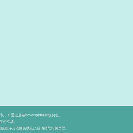
通过屏蔽novelspider字段实现。
任何立场。
爬虫程序会依据负载状态自动爬取相关页面。