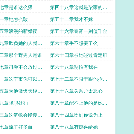
七章是谁这么狠
第四十八章这就是梁家的报
应
一章她怎么敢
第五十二章我才不嫁
五章浪漫的新婚夜
第五十六章春宵一刻值千金
九章欺负她的人就得
第六十章手不想要了么
价
三章那个野男人是谁
第六十四章被她碰过肯定脏
七章司爵不会放过你
第六十八章别怕有我在
一章这宁市你可以横
第七十二章不限于跟他抢女
人
五章为他做饭天经地
第七十六章关系户太恶心
九章降职处罚
第八十章配不上他的是她才
对
三章这笔帐会慢慢算
第八十四章吻到你说为止
七章流了好多血
第八十八章有惊喜给她