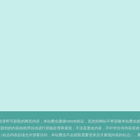
即可获取的网页内容，本站爬虫遵循robots协议，若您的网站不希望被本站爬虫抓取，可
抓取到的内容由程序自动进行排版处理再展现，不涉及更改内容，不针对任何内容表述
（站点内容必须允许游客访问，本站爬虫不会抓取需要登录后才展现内容的站点），