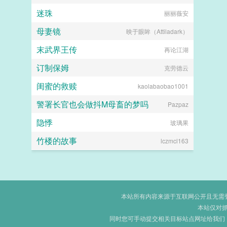
迷珠
sakuragostop
丽丽薇安
母妻镜
映于眼眸（Attiladark）
末武界王传
再论江湖
订制保姆
克劳德云
闺蜜的救赎
kaolabaobao1001
警署长官也会做抖M母畜的梦吗
Pazpaz
隐悸
玻璃果
竹楼的故事
lczmcl163
本站所有内容来源于互联网公开且无需登录
本站仅对
同时您可手动提交相关目标站点网址给我们