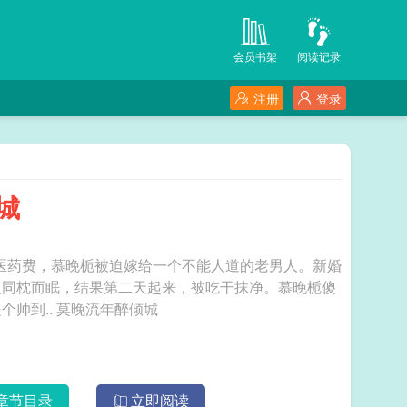
会员书架
阅读记录
注册
登录
倾城
弟的医药费，慕晚栀被迫嫁给一个不能人道的老男人。新婚
人同枕而眠，结果第二天起来，被吃干抹净。慕晚栀傻
眼，这才知道，她的新婚丈夫不仅能人道，还是个帅到.. 莫晚流年醉倾城
章节目录
立即阅读