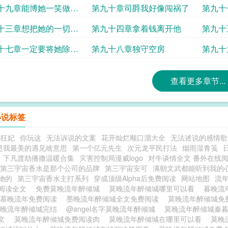
十九章能博她一笑做什
第九十章司爵我好像闯祸了
第九十
值
了
十三章想把她的一切据
第九十四章拿着钱离开他
第九十
有
十七章一定要将她除去
第九十八章独守空房
第九十
查看更多章节...
小说标签
小狂妃
你玩这
无法诉说的文案
花开灿烂顺口溜大全
无法述说的感情歌
是我最美的遇见啥意思
第一个亿元先生
次元龙平民打法
烟雨湿青笺
下凡渡劫播撒温暖合集
灾害控制局漫威logo
对牛谈情全文 番外在线
第三宇宙香水是那个公司的品牌
第三宇宙安可
满朝文武都能听到我的
物的
第三宇宙香水主打系列
穿成顶级Alpha后免费阅读
网站地图
流
阅读全文
免费莫晚流年醉倾城
莫晚流年醉倾城哪里可以看
暮晚流
慕晚流年免费阅读
墨晚流年醉倾城全文免费阅读
莫晚流年醉倾城
莫晚流年醉倾城完结
@angel名字莫晚流年醉倾城
莫晚流年醉倾城秦
全文
莫晚流年醉倾城免费阅读肉
莫晚流年醉倾城在哪里可以看
莫晚