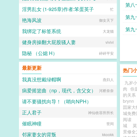
第八
淫男乱女 (1-925章)作者:笨蛋英子
忙
么都
第九
艳海风波
御女天下
为己
第九
我绑定了标签系统
大龙猫
不可
健身房操翻大屁股骚人妻
vivivi
隐秘 （公媳 H）
碎碎平安
最新更新
热门
我真没想戴绿帽啊
燕归人
九岁
肉
你
病爱摇篮曲（np，现代，含父女）
河桥奈奈
的关系
请不要骚扰向导！（哨向NPH）
brynn
囯家大
正人君子
我命由我不由天！
神仙收容所所长
城免费
阅读
催眠神瞳
世间
城
景修
邻家妻女的背叛
kkookk