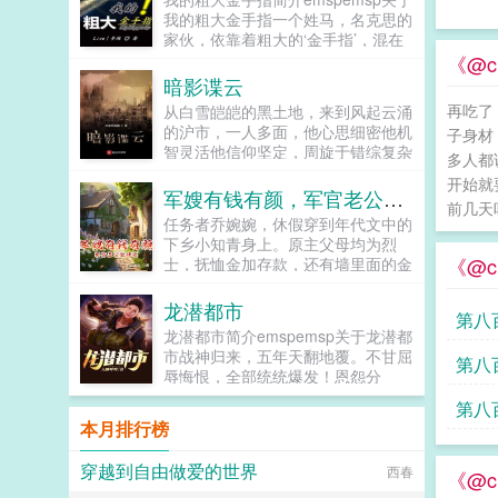
产党领导下社会大环境以及农村农民
我的粗大金手指一个姓马，名克思的
变好变强的最佳映射。如果您喜欢深
家伙，依靠着粗大的‘金手指’，混在
山飞出金燕子，别忘记分享给朋友...
一个与骑马与砍杀战团极为相似的异
《@c
世界。美女猛将，奸佞忠臣，人间百
暗影谍云
态，俱负其中。推妹升级，成王成
再吃了
从白雪皑皑的黑土地，来到风起云涌
霸，千秋万载，一统天下！...
的沪市，一人多面，他心思细密他机
子身材
智灵活他信仰坚定，周旋于错综复杂
多人都
的环境中，与日伪展开生死博弈，谱
开始就
写地下工作者炫丽的征程！如果您喜
军嫂有钱有颜，军官老公放肆宠
前几天
欢暗影谍云，别忘记分享给朋友...
任务者乔婉婉，休假穿到年代文中的
下乡小知青身上。原主父母均为烈
《@c
士，抚恤金加存款，还有墙里面的金
银财宝甚多，奈何原主脑子拎不清，
自己报名去下乡。下乡已定无可更
龙潜都市
第八
改，乔婉婉收光家产，麻溜上了去往
龙潜都市简介emspemsp关于龙潜都
东省的火车。躺平摆烂，哪里都行。
市战神归来，五年天翻地覆。不甘屈
第八
大队长，我爹战死，我娘炸死，他俩
辱悔恨，全部统统爆发！恩怨分
都是烈士，我身体不好，干不了重
明！...
从
活。打猪草就挺好！吭哧吭哧，刨了
第八
一...
本月排行榜
起
穿越到自由做爱的世界
西春
《@c