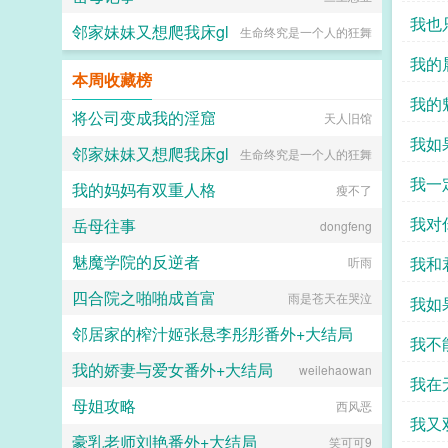
神科
我也
邻家妹妹又想爬我床gl
生命终究是一个人的狂舞
我的
本周收藏榜
我的
将公司变成我的淫窟
天人旧馆
吧 iy 
我如
邻家妹妹又想爬我床gl
生命终究是一个人的狂舞
你相
我一
我的妈妈有双重人格
瘦不了
我对
岳母往事
dongfeng
魅魔学院的反逆者
我和
听雨
四合院之啪啪成首富
雨是苍天在哭泣
我如
邻居家的榨汁姬张悬李彤彤番外+大结局
心别
我不
我的娇妻与爱女番外+大结局
weilehaowan
刹那雪
我在
母姐攻略
西风恶
我又
豪乳老师刘艳番外+大结局
笑可可9