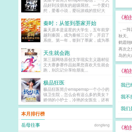
品好到没朋友的超级屌丝。一个爱幻
想，爱看小说，爱玩游戏的世纪大
屌。但同时也是个有志青年，但当他
《柏
和统管万千宇宙的星宇之主相遇了，
秦时：从签到墨家开始
一切都变了。和怪兽做朋友，和灵魂
，一阵
赢天原本是蓝星的大学生，五年前穿
忍者比赛跑，和塞伯格玩耍，...
越到秦国，成为秦候三公子，开启了
秋天。
系统。第一年，签到了墨家，成为墨
鹤霜翎
家钜子，耳目遍布天下！第二年，签
再次之
到了罗网，掌控了秦时明月世界的江
天生就会跑
岛的火
湖，罗网所在咸阳。第三年，签到了
第三届网络原创文学现实主义题材征
九千万石粮草，储存在咸阳粮仓之
文大赛参赛作品如果您喜欢天生就会
中。今年已经是第五年了，签到了三
《柏
跑，别忘记分享给朋友...
万玄甲军，又被安排在了咸阳，虽然
我名义上是咸阳城主，但是我没赴任
极品狂医
啊，你总是签到在咸阳，这不是坑爹
我已
吗？这一天圣旨道圣命，调三公子赢
极品狂医简介emspemsp一个小小的
天即刻赴任咸阳，总揽咸阳军政大
镇卫生院，怎么会有这么多的美女？
我不
权！在乱世之中，面对天子威压，诸
娇俏的小护士，冷艳的女医生，还有
国虎视，为了生存，不得不气吞万里
各式各样的美女病人接踵而来。肖天
我们
如虎，奋六世之余烈，志在东出，智
觉得，这是上天赐予他的一个机会！
本月排行榜
斗天子，北灭百戎，横扫诸国，一统
什么机会，肯定不是泡妹子的机会。
寰宇。成为秦国大帝的赢天登上九丈
而是在美色的诱惑之中磨练...
岳母往事
高台，向天下振声宣布波澜壮阔的战
dongfeng
《柏
国时代，至朕而终。历史架空，历史