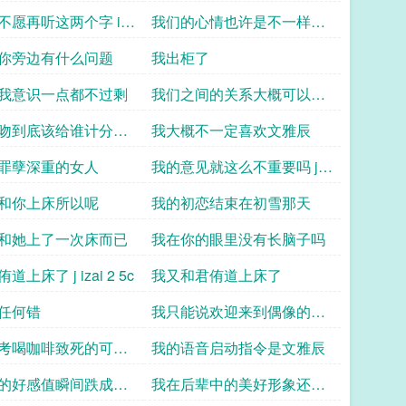
不愿再听这两个字 iy
我们的心情也许是不一样的
uxy z
吧
你旁边有什么问题
我出柜了
我意识一点都不过剩
我们之间的关系大概可以被
称作崔雪宁文雅
吻到底该给谁计分
我大概不一定喜欢文雅辰
w uc
罪孽深重的女人
我的意见就这么不重要吗 j i l
e1 c
和你上床所以呢
我的初恋结束在初雪那天
和她上了一次床而已
我在你的眼里没有长脑子吗
上床了 j izai 2 5c
我又和君侑道上床了
任何错
我只能说欢迎来到偶像的世
界
考喝咖啡致死的可行
我的语音启动指令是文雅辰
huwu1
的好感值瞬间跌成负
我在后辈中的美好形象还给