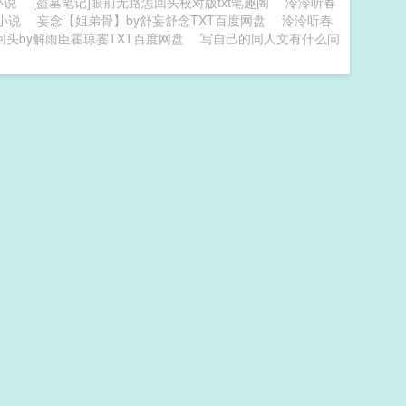
小说
[盗墓笔记]眼前无路怎回头校对版txt笔趣阁
泠泠听春
小说
妄念【姐弟骨】by舒妄舒念TXT百度网盘
泠泠听春
回头by解雨臣霍琼霎TXT百度网盘
写自己的同人文有什么问