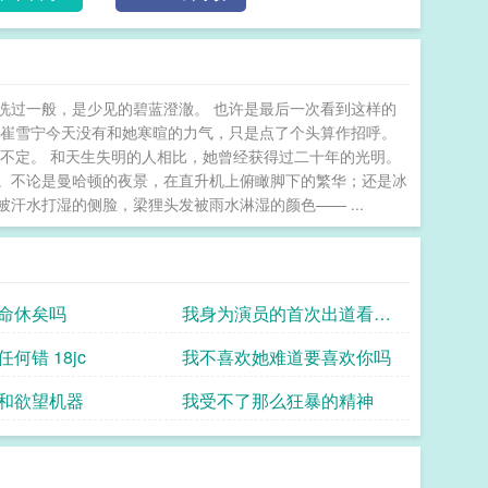
洗过一般，是少见的碧蓝澄澈。 也许是最后一次看到这样的
。崔雪宁今天没有和她寒暄的力气，只是点了个头算作招呼。
不定。 和天生失明的人相比，她曾经获得过二十年的光明。
。不论是曼哈顿的夜景，在直升机上俯瞰脚下的繁华；还是冰
汗水打湿的侧脸，梁狸头发被雨水淋湿的颜色—— ...
命休矣吗
我身为演员的首次出道看起
来没有那么顺利
何错 18jc
我不喜欢她难道要喜欢你吗
和欲望机器
我受不了那么狂暴的精神