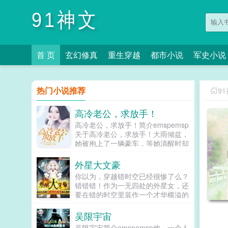
91神文
首 页
玄幻修真
重生穿越
都市小说
军史小说
热门小说推荐
9
高冷老公，求放手！
高冷老公，求放手！简介emspemsp
关于高冷老公，求放手！大雨倾盆，
她被抱上了一辆豪车，等她清醒时却
看到了张十分恐惧的卖身契。做我的
女人许你一切！当男朋友为了家族而
外星大文豪
放弃她，选择迎娶自己妹妹为妻，又
你以为，穿越错时空已经很惨了么？
被第一权势的顾则修沦为情妇之时...
错错错！作为一无四处的外星女，还
要在错的时空里装作一个才华横溢的
大才女才是最可悲的！新书来咯！欢
迎各位继续观看如果您喜欢外星大文
吴限宇宙
豪，别忘记分享给朋友...
吴限宇宙简介emspemsp他，一个人