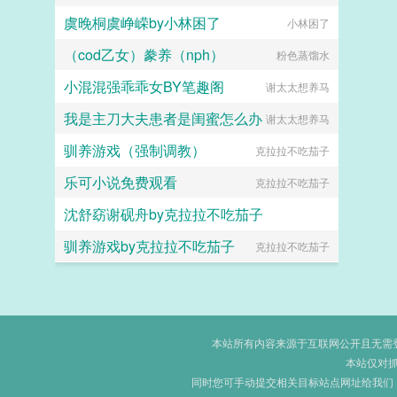
虞晚桐虞峥嵘by小林困了
小林困了
（cod乙女）豢养（nph）
粉色蒸馏水
小混混强乖乖女BY笔趣阁
谢太太想养马
我是主刀大夫患者是闺蜜怎么办
谢太太想养马
驯养游戏（强制调教）
克拉拉不吃茄子
乐可小说免费观看
克拉拉不吃茄子
沈舒窈谢砚舟by克拉拉不吃茄子
驯养游戏by克拉拉不吃茄子
克拉拉不吃茄子
克拉拉不吃茄子
本站所有内容来源于互联网公开且无需登录
本站仅对
同时您可手动提交相关目标站点网址给我们