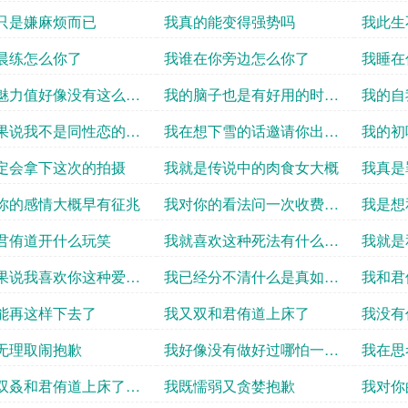
只是嫌麻烦而已
我真的能变得强势吗
我此生
uzhaiw
晨练怎么你了
我谁在你旁边怎么你了
我睡在
魅力值好像没有这么高
我的脑子也是有好用的时候
我的自
uz ha
嘛
果说我不是同性恋的话
我在想下雪的话邀请你出门
我的初
信吗
怎么样当
hei ye 
定会拿下这次的拍摄
我就是传说中的肉食女大概
我真是
你的感情大概早有征兆
我对你的看法问一次收费五
我是想
十
君侑道开什么玩笑
我就喜欢这种死法有什么问
我就是
题 18i
果说我喜欢你这种爱担
我已经分不清什么是真如果
我和君侑道
人的好人你
世界上真的有神
能再这样下去了
我又双和君侑道上床了
我没有
无理取闹抱歉
我好像没有做好过哪怕一件
我在思
事
性 xyu
双叒和君侑道上床了要
我既懦弱又贪婪抱歉
我对你