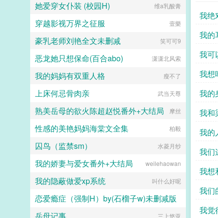
她爱穿女仆装 (校园H)
党请勿细究！如果您喜欢秦时从签到
维a乳酸膏
墨家开始，别忘记分享给朋友...
我绝
穿越影视万界之征服
壹樂
我的
豪乳老师刘艳全文未删减
笑可可9
我可
恶龙她只想保命(百合abo)
潇潇北风索
我想
我的妈妈有双重人格
瘦不了
上床何忌骨肉亲
我的
武当天尊
熟美岳母的欲火陈超赵悦番外+大结局
摩丝
我和
性感的美艳妈妈海棠文全集
柏毅
错
我的
囚鸟（监禁sm）
水菱月纱
gb84
我们这
我的娇妻与爱女番外+大结局
weilehaowan
iwux 
我想
我的隐蔽做爱xp系统
叫什么好呢
我们
恋爱瘾症（强制H）by(石榴子w)未删减版
我觉
岳母记事
三上悠亚
石榴子w