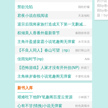
的小说
雨by卷
禁欲沦陷
我吃柠檬
雨by
君夜小说在线阅读
题！by
天龙地蛇
退宗后我将家族打造成天下第一无删减无弹窗
权倾美人香番外最新章节
秦朗徐有容
天龙地蛇
主角许盈盛宴霆小说笔趣阁无弹窗
水尽东流
【不良人同人】春山可望（np）
挑灯映山河
佳雨知时节(np)
Adk
【恐怖游戏】人家才没有开外挂(NP)
梓易丫
主角林岁秦牧小说笔趣阁无弹窗
不要吃花卷
新书入库
艰难吃下他BY笔趣阁百度云资源
小林困了
心有不甘(情挽)小说无弹窗
粉色蒸馏水