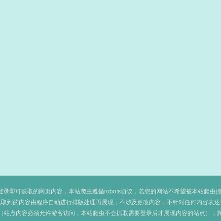
即可获取的网页内容，本站爬虫遵循robots协议，若您的网站不希望被本站爬虫抓取，可
抓取到的内容由程序自动进行排版处理再展现，不涉及更改内容，不针对任何内容表述
（站点内容必须允许游客访问，本站爬虫不会抓取需要登录后才展现内容的站点），