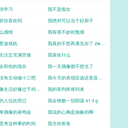
待学习
我不是痴女
管你喜欢吗
我绝对可以当个好厨子
么感情
我有很不妙的预感
星游戏机
我真的不想再遇见你了 2w 8
9
生注定充满苦难
我喜欢什么
去和你的现在
我一天偶像都不想当了
没有主动做小三吧
我今天的表现应该还算及格
吧
像生活好像过于鸡飞
我的审判终将到来
的人仅此而已
我会挫败一切阴谋 41 3 g
来偶像的崔鸣金
我说的心胸是抽象的啊
思考这种事的时间
我当你爸爸