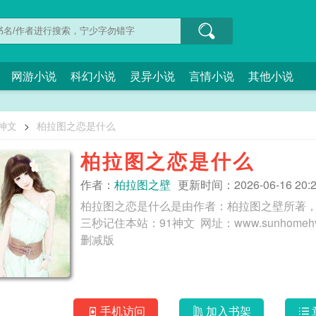
网游小说
科幻小说
灵异小说
言情小说
其他小说
1神文
>
柏拉图之恋是什么
柏拉图之恋是什么
作者：
柏拉图之壁
更新时间：2026-06-16 20:2
柏拉图之恋是什么是由作者：柏拉图之壁所著，
三秒记住本站：91神文 网址：www.sunhomehvac.cn 写自己的同人文有什么问题！b
删减版
手机访问
加入书架