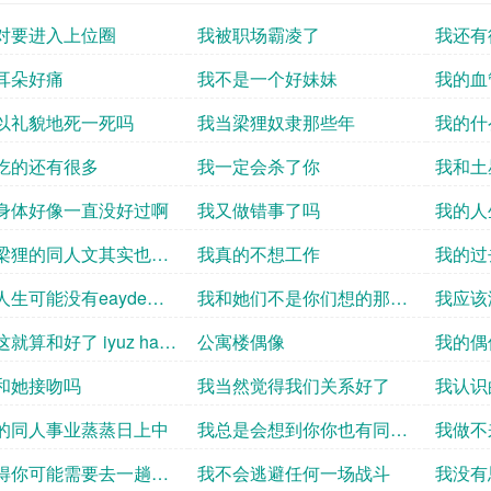
对要进入上位圈
我被职场霸凌了
我还有
耳朵好痛
我不是一个好妹妹
我的血
以礼貌地死一死吗
我当梁狸奴隶那些年
我的什
吃的还有很多
我一定会杀了你
我和土
身体好像一直没好过啊
我又做错事了吗
我的人
梁狸的同人文其实也不
我真的不想工作
我的过
人生可能没有eayde
我和她们不是你们想的那种
我应该
c
关系
就算和好了 iyuz ha
公寓楼偶像
我的偶
y z
狗跳
和她接吻吗
我当然觉得我们关系好了
我认识
的同人事业蒸蒸日上中
我总是会想到你你也有同样
我做不
的心情吗
得你可能需要去一趟精
我不会逃避任何一场战斗
我没有