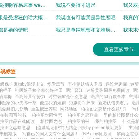
一半责任
一百
说接吻容易坏事 we
我说不要得寸进尺
我又双
5c
对不起
果是受虐狂的话大概会
我说也有可能我是异性恋吧
我真的
一点
xiuxiu
都是她的错吧
我只是单纯地想和文雅辰接
我求求
个吻而已
查看更多章节...
小说标签
级保护废物by浪漫主义
炽爱章节
表小姐认错夫君后
遇淮笔趣阁
迷醉
的样子
神医娘子捡个相公好种田
遇淮晋江
迷醉姜弥周最免费阅读
遇
萌青梅
至高岭几个势力
时空裂隙是什么意思
遇淮的txt百度全本
主播
神医家的小夫郎千茶
他是我的短剧
短剧将军归来
新婚认错夫君后
遇
风鼎卦初六爻动
重生废土养崽
网站地图
柏拉图之恋是什么意思?
写
柏拉图写的书
柏拉图对同性恋
柏拉图之恋歌曲
里的柏拉图是什
柏拉图作品在线阅读
柏拉图之恋
柏拉图的书
我的柏拉图
什么是
柏拉图之恋啥意思
[盗墓笔记]眼前无路怎回头by prellen最近更新
主角
文未删减版
写自己的同人文有什么问题！（NP）by啊肥阿
解雨臣霍琼