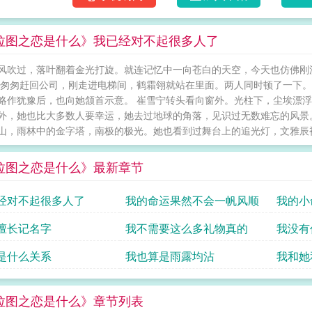
拉图之恋是什么》我已经对不起很多人了
风吹过，落叶翻着金光打旋。就连记忆中一向苍白的天空，今天也仿佛刚
 匆匆赶回公司，刚走进电梯间，鹤霜翎就站在里面。两人同时顿了一下
略作犹豫后，也向她颔首示意。 崔雪宁转头看向窗外。光柱下，尘埃漂浮
外，她也比大多数人要幸运，她去过地球的角落，见识过无数难忘的风景
山，雨林中的金字塔，南极的极光。她也看到过舞台上的追光灯，文雅辰被
拉图之恋是什么》最新章节
经对不起很多人了
我的命运果然不会一帆风顺
我的小
擅长记名字
我不需要这么多礼物真的
我没有任
是什么关系
我也算是雨露均沾
我和她
拉图之恋是什么》章节列表