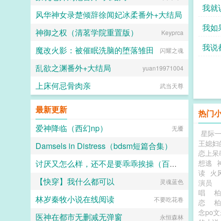
负起
我就
风华神女录楚倾辞徐闻妃冰柔番外+大结局
nxue
我如
神御之权（清茗学院重置版）
Keyprca
神鸟
好受
我说
魔改火影：被催眠洗脑的堕落雏田
闪耀之魂
乱欲之渊番外+大结局
yuan19971004
上床何忌骨肉亲
武当天尊
最新更新
热门
爱神降临（西幻np）
无餍
星际一
王媳妇
Damsels in Distress（bdsm短篇合集）
恋上呆
想逃
讨厌又怎么样，还不是要乖乖挨操（百合H）
蝎子尾巴
读
火
【快穿】我什么都可以
性无能天使
灵魂蓝色
演员
唱
林岁秦牧小说在线阅读
不要吃花卷
恋
念po
医神在都市无删减无弹窗
永恒森林