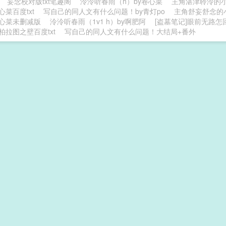
妄念校对版txt笔趣阁
泠泠听春雨（h）by卷心菜
主角湛津聆泠的
心菜百度txt
写自己的同人文有什么问题！by青灯po
主角舒妄舒念的
卷心菜未删减版
泠泠听春雨（1v1 h）by啊肥阿
[盗墓笔记]眼前无路怎
柏拉图之壁百度txt
写自己的同人文有什么问题！大结局+番外