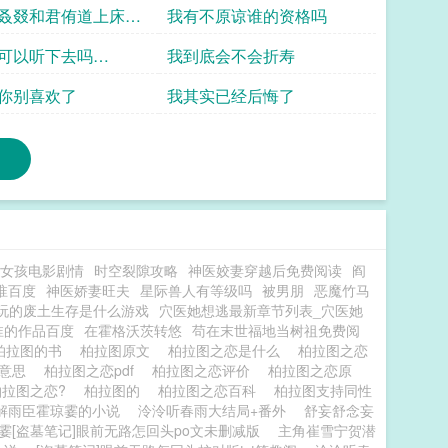
我
叒叕和君侑道上床了
我有不原谅谁的资格吗
可以听下去吗
我到底会不会折寿
qiangc
你别喜欢了
我其实已经后悔了
女孩电影剧情
时空裂隙攻略
神医姣妻穿越后免费阅读
阎
淮百度
神医娇妻旺夫
星际兽人有等级吗
被男朋
恶魔竹马
玩的废土生存是什么游戏
穴医她想逃最新章节列表_穴医她
淮的作品百度
在霍格沃茨转悠
苟在末世福地当树祖免费阅
柏拉图的书
柏拉图原文
柏拉图之恋是什么
柏拉图之恋
么意思
柏拉图之恋pdf
柏拉图之恋评价
柏拉图之恋原
柏拉图之恋?
柏拉图的
柏拉图之恋百科
柏拉图支持同性
解雨臣霍琼霎的小说
泠泠听春雨大结局+番外
舒妄舒念妄
霎[盗墓笔记]眼前无路怎回头po文未删减版
主角崔雪宁贺潜