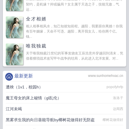
契约，是机缘？抑或骗局？女主属于天选之子，技能无敌，气
运...
全才相婿
相人相事相风水，知己知彼知前程。越阳，我要跟你离婚！你我
有百年姻缘，天命不可违。越阳，离开我女儿，给你两个亿。
钱...
唯我独裁
关于唯我独裁21世纪的军事发烧友王辰浩意外穿越回到清末，凭
借着猥琐战术改写甲午战争的结局，从此进入北洋发展。对...
最新更新
www.sunhomehvac.cn
遭殃（1v1，校园h）
popofyhrfp
魔王母女的床上秘情（gl乱伦）
洛洛子
江河未竭
达闻西
黑雾求生我的向日葵能导航by椰树花做得好无防盗
椰树花做得好