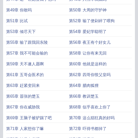
第49章 你敢吗
第50章 大周的守护神
第51章 比试
第52章 输了便剁碎了喂狗
第53章 倾尽天下
第54章 爱妃学聪明了
第55章 输了跟我回东陵
第56章 夜王有个好女儿
第57章 我不可能会输的
第58章 让你有来无回
第59章 天不遂人愿啊
第60章 他就是这样的
第61章 五哥会医术的
第62章 四哥你恨父皇吗
第63章 赶紧变回来
第64章 腊肉狐狸
第65章 嚣张的楚玉
第66章 教训楚玉
第67章 你在威胁我
第68章 似乎喜欢上你了
第69章 王脑子被驴踢了吧
第70章 这么猖狂真的好吗
第71章 人家想你了嘛
第72章 吓得书都掉了