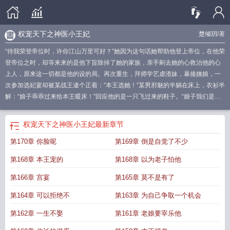
权宠天下之神医小王妃
楚倾玥
/著
“待我荣登帝位时，许你江山万里可好？”她因为这句话她帮助他登上帝位，在他荣
登帝位之时，却等来来的是他下旨除掉了她的家族，亲手剜去她的心救治他的心
上人，原来这一切都是他的设的局。再次重生，拜师学艺虐渣妹，暴揍姨娘，一
次参加选妃宴却被某战王逮个正着：“本王选她！”某男邪魅的半躺在床上，衣衫半
解：“娘子乖乖过来给本王暖床！”回应他的是一只飞过来的鞋子。“娘子我们是不
是该生个小战王了……”“滚……”此话一出她就真的滚了并且真的滚出了一个小战
王……如果您喜欢权倾天下：神医小狂妃，别忘记分享给朋友.
权倾天下神医小狂
权宠天下之神医小王妃
最新章节
妃全文免费阅读
权宠神医狂妃
神医毒妃权倾天下短剧第二部
神神医毒妃权倾天
第170章 你脸呢
第169章 倒是自觉了不少
下
权倾天下神医小毒妃
权宠天下神医小毒妃全文免费阅读
权倾天下神医小狂妃
全文阅读
神医毒妃权倾天下全文免费阅读
权宠天下神医小医妃
神医权倾天下全
第168章 本王宠的
第168章 以为老子怕他
文免费阅读
权宠天下神医小
权倾天下神医小狂妃免费阅读
神医嫡妃权倾天
下
权倾天下神医小毒妃全文免费阅读
神医娘亲权倾天下
神医毒妃权倾天下完整
第166章 宫宴
第165章 莫不是有了
版
神医毒妃权倾天下的免费阅读
神医毒妃权倾天下夜摘星
神医狂妃权倾天下酒
第164章 可以拒绝不
第163章 为自己争取一个机会
小五
神医狂妃之权倾天下
神医权倾天下简介
神医毒妃权倾天下全文免费
神医
娘亲权倾天下全文免费阅读
神医毒妃权倾天下免费阅读
神医医妃权倾天下全文
第162章 一生不娶
第161章 老娘要宰乐他
阅读
神医娘亲权倾天下 空庭晚
神医毒妃权倾天下短剧
权倾天下 小9月
权倾天