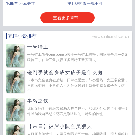
第99章 不幸去世
第100章 离开战王府
查看更多章节...
完结小说推荐
www.sunhomehvac.cn
一号特工
一号特工简介emspemsp关于一号特工陆轩，国家安全局一名S
级特工，在金三角执行任务因特工叛变而失...
碰到手就会变成女孩子是什么鬼
（本书完全变身在后期，日常恋爱文，节奏慢热，先正常恋爱，
再彻底变身，不喜勿入）为什么碰到手就会变成女孩子啊，这
个...
半岛之侠
你仗义吗？不你经常帮助人吗？也不。那你为什么带了个侠字？
你以为我自己想？还不是别人叫的！特殊的侠也...
【末日】彼岸小队全员狠人
末日开启倒计时，人类只剩最后五十年。神灵降世，跟人类签订