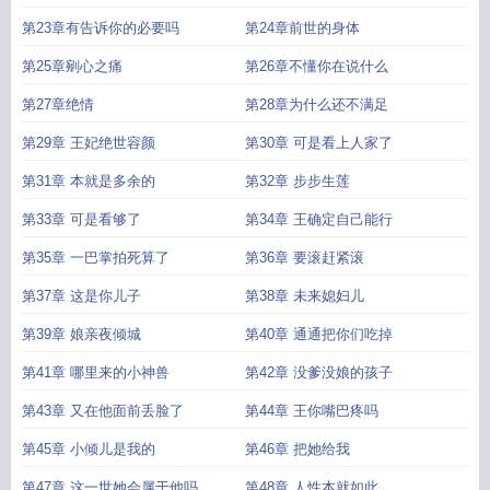
第23章有告诉你的必要吗
第24章前世的身体
第25章剜心之痛
第26章不懂你在说什么
第27章绝情
第28章为什么还不满足
第29章 王妃绝世容颜
第30章 可是看上人家了
第31章 本就是多余的
第32章 步步生莲
第33章 可是看够了
第34章 王确定自己能行
第35章 一巴掌拍死算了
第36章 要滚赶紧滚
第37章 这是你儿子
第38章 未来媳妇儿
第39章 娘亲夜倾城
第40章 通通把你们吃掉
第41章 哪里来的小神兽
第42章 没爹没娘的孩子
第43章 又在他面前丢脸了
第44章 王你嘴巴疼吗
第45章 小倾儿是我的
第46章 把她给我
第47章 这一世她会属于他吗
第48章 人性本就如此