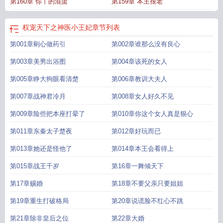
第160章 你丫的混蛋
第159章 本王很老
下神医小狂妃
权宠天下神医小毒妃
权宠天下神医小毒妃 最新章节 无弹窗
神医
毒妃权倾天下TXT
权宠天下之神医小王妃
权倾天下神医毒妃很轻狂
神医毒妃权
倾天下
权倾天下冷王的神医毒妃
权宠天下神医小毒妃笔趣阁
权宠天下之神医小王妃
章节列表
第001章剜心做药引
第002章谁那么没有良心
第003章美男出浴图
第004章该死的女人
第005章睁大狗眼看清楚
第006章教训大夫人
第007章战神君冷月
第008章女人好久不见
第009章险些把本座打晕了
第010章你这个女人真是狠心
第011章东秦太子楚夜
第012章好玩而已
第013章她还是怪他了
第014章本王会看得上
第015章战王千岁
第16章一舞倾天下
第17章赐婚
第18章不要父亲只要姐姐
第19章重生打破格局
第20章说谎脸不红心不跳
第21章除非皇后之位
第22章大婚