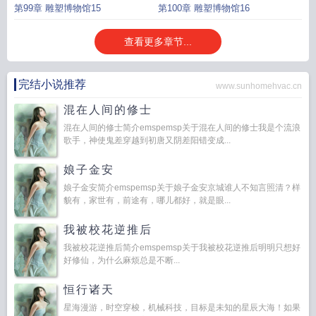
第99章 雕塑博物馆15
第100章 雕塑博物馆16
查看更多章节...
完结小说推荐
www.sunhomehvac.cn
混在人间的修士
混在人间的修士简介emspemsp关于混在人间的修士我是个流浪
歌手，神使鬼差穿越到初唐又阴差阳错变成...
娘子金安
娘子金安简介emspemsp关于娘子金安京城谁人不知言照清？样
貌有，家世有，前途有，哪儿都好，就是眼...
我被校花逆推后
我被校花逆推后简介emspemsp关于我被校花逆推后明明只想好
好修仙，为什么麻烦总是不断...
恒行诸天
星海漫游，时空穿梭，机械科技，目标是未知的星辰大海！如果