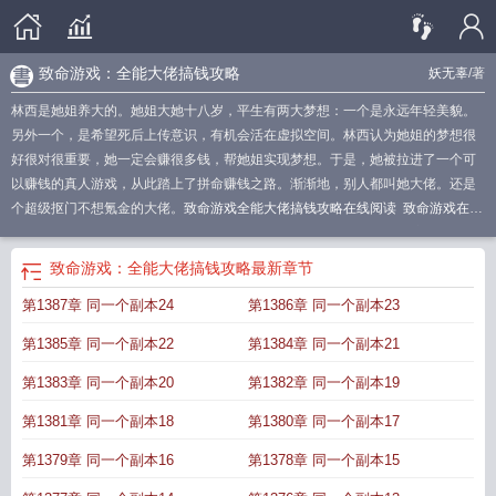
致命游戏：全能大佬搞钱攻略
妖无辜
/著
林西是她姐养大的。她姐大她十八岁，平生有两大梦想：一个是永远年轻美貌。
另外一个，是希望死后上传意识，有机会活在虚拟空间。林西认为她姐的梦想很
好很对很重要，她一定会赚很多钱，帮她姐实现梦想。于是，她被拉进了一个可
以赚钱的真人游戏，从此踏上了拼命赚钱之路。渐渐地，别人都叫她大佬。还是
个超级抠门不想氪金的大佬。
致命游戏全能大佬搞钱攻略在线阅读
致命游戏在线
阅读
致命游戏quark
致命游戏怎么玩
致命游戏全能大佬搞钱攻略百度百科
致命
游戏免费阅读下拉式
致命游戏无限流
致命游戏攻略第五章如何通过
致命游戏攻
致命游戏：全能大佬搞钱攻略
最新章节
略第一章
致命游戏全能大佬搞钱攻略 妖无辜
致命游戏如何通关
致命游戏答
第1387章 同一个副本24
第1386章 同一个副本23
案
致命游戏免费阅读
致命游戏全能大佬搞钱攻略TX
致命游戏全能大佬搞钱攻
略
致命游戏人物能力图
致命游戏全能大佬搞钱攻略妖无辜
致命游戏 攻略
致命
第1385章 同一个副本22
第1384章 同一个副本21
游戏全能大佬搞钱攻略免费
致命游戏群全文免费阅读
致命游戏全能大佬搞钱攻
略txt
致命游戏15话她可美味了
致命游戏全能大佬搞钱攻略免费阅读
致命游戏第
第1383章 同一个副本20
第1382章 同一个副本19
一章
致命游戏txt
第1381章 同一个副本18
第1380章 同一个副本17
第1379章 同一个副本16
第1378章 同一个副本15