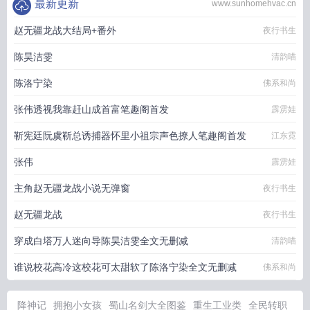
最新更新
www.sunhomehvac.cn
赵无疆龙战大结局+番外
夜行书生
陈昊洁雯
清韵喵
陈洛宁染
佛系和尚
张伟透视我靠赶山成首富笔趣阁首发
霹雳娃
靳宪廷阮虞靳总诱捕器怀里小祖宗声色撩人笔趣阁首发
江东霓
张伟
霹雳娃
主角赵无疆龙战小说无弹窗
夜行书生
赵无疆龙战
夜行书生
穿成白塔万人迷向导陈昊洁雯全文无删减
清韵喵
谁说校花高冷这校花可太甜软了陈洛宁染全文无删减
佛系和尚
降神记
拥抱小女孩
蜀山名剑大全图鉴
重生工业类
全民转职