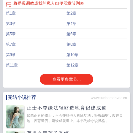
将岳母调教成我的私人肉便器
章节列表
第1章
第2章
第3章
第4章
第5章
第6章
第7章
第8章
第9章
第10章
第11章
第12章
查看更多章节...
完结小说推荐
www.sunhomehvac.cn
正士不夺缘法轻财造地育侣建成道
如题正直的修士，不会夺取他人机缘功法，轻视钱财，改造灵
地，养育道侣，建设成就道业。本书为轻小说风格，...