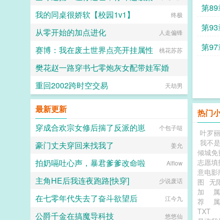
第8
我的同桌很娇软【校园1v1】
终极
第9
从零开始的加点进化
人走偏锋
磁炮
第9
赛博：我在废土世界点亮开挂属性
桃花苏苏
樊花赵一路穿书七零炮灰女配带娃军婚
重回2002跨时空交易
追风又又
天劫男
最新更新
热门
穿成合欢宗女修后揣了反派的崽
个包子哒
叶罗
我不
豪门丈夫穿回来找我了
姜允
倾城免
拍奶嗝吐心声，暴君爹爹改命啦
志愿填
Alflow
意电影
主角HE后我连夜跑路[快穿]
少说废话
图
无
加
在七零年代失去了奋斗欲望后
江今九
荐
TXT
公爵千金在搞魔导科技
悠悠仙