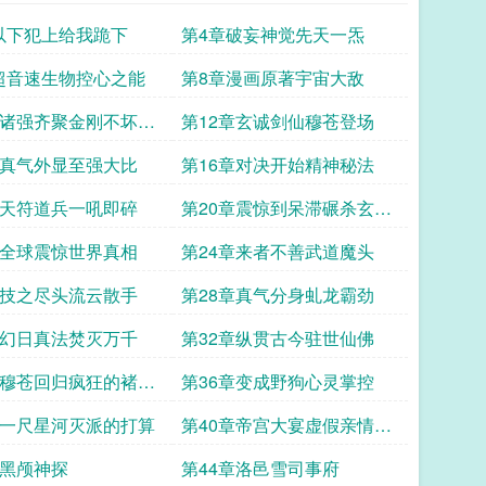
以下犯上给我跪下
第4章破妄神觉先天一炁
超音速生物控心之能
第8章漫画原著宇宙大敌
章诸强齐聚金刚不坏到
第12章玄诚剑仙穆苍登场
章真气外显至强大比
第16章对决开始精神秘法
章天符道兵一吼即碎
第20章震惊到呆滞碾杀玄诚
子
章全球震惊世界真相
第24章来者不善武道魔头
章技之尽头流云散手
第28章真气分身虬龙霸劲
章幻日真法焚灭万千
第32章纵贯古今驻世仙佛
章穆苍回归疯狂的褚英
第36章变成野狗心灵掌控
章一尺星河灭派的打算
第40章帝宫大宴虚假亲情观
命之术
章黑颅神探
第44章洛邑雪司事府