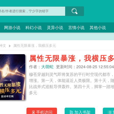
网游小说
科幻小说
灵异小说
言情小说
其他小说
1神文
>
属性无限暴涨，我横压多元
属性无限暴涨，我横压
作者：
大萌蛇
更新时间：2024-08-25 12:55:04
穆苍穿越到灵气即将复苏的平行时空现代都市
增涨。第一天，体能逼近人类极限。第十天，
比战斧式巡航导弹轰炸。第四十天，脚掌一踏地动山摇城市崩塌。第
多元
手机访问
加入书架