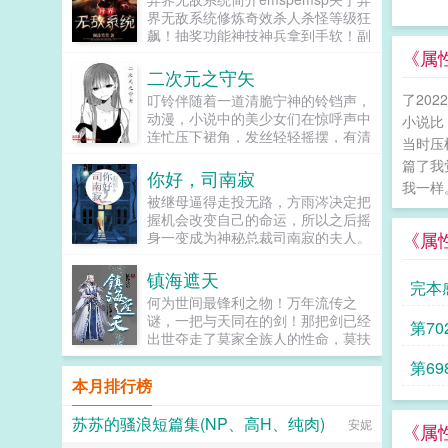
心了！系统咳咳咳，宿主请注意言
界无敌系统修炼奇效杀人杀怪等级狂
辞，还有你确定不干吗？想想你上辈
飙！抽奖功能神技神兵拿到手软！副
子穷的就剩下良心和品德了！李如松
职系统神丹圣符轻松炼制宅男辰申带
《属
好吧，不过我提前声...
着无敌系统穿越而来，打怪爆秘籍，
二次元之守矢
杀人爆装备，左手降龙百二十八掌，
了20
叮铃伴随着一道清脆宁神的铃铛声，
右手诸天乾坤大挪移，威压三界，终
动漫，小说中的美少女们在惊呼声中
小说比
成无敌至尊！...
连忙压下裙角，发丝轻轻摇摆，有清
当时压
风由快而慢，徐徐吹过如果您喜欢二
篇了我
次元之守矢，别忘记分享给朋友...
你好，司南寂
我一样。
被继母逼得走投无路，方雨涔决定把
握机会改变自己的命运，所以之后摇
《属
身一变成为神秘总裁司南寂的夫人。
本以为两人之间是场交易，结果司太
太，这束玫瑰是司先生送给您的，一
镇海遮天
完本
共九百九十九朵，请您签收。司太
何为世间最锋利之物！万年流传之
太，司先生为您订制了一枚钻戒。司
谜，一把与天同在的剑！那把剑已经
第7
太太，这栋别墅司先生吩咐除了您谁
出世夺走了莫家全族人的性命，莫扶
都不能进。方雨涔无奈，只能亲自找
杀本也该死去，可别最后因为芸儿的
之战
到他司先生，您这样用情不专似乎不
第6
魂魄融于剑内侥幸存活。莫扶杀的经
太好吧？不是传闻您心中一直都有白
本月排行榜
历十分曲折，当他想和师兄和师傅生
月光吗？司南寂霸道地看着她那不如
活一辈子如果您喜欢镇海遮天，别忘
就借你打破这个传闻如何？方雨涔如
苏苏的骚浪短篇集(NP、高H、纯肉)
安妮
记分享给朋友...
《属
果您喜欢你好，司南寂，别忘记分享