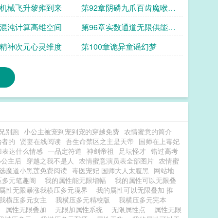
章机械飞升黎雍到来
第92章阴磷九爪百齿魔喉统
统碾碎
章混沌计算高维空间
第96章实数通道无限供能时
序稳定机制
章精神次元心灵维度
第100章诡异童谣幻梦
兄别跑
小公主被宠到宠到宠的穿越免费
农情蜜意的简介
治者的
贤妻在线阅读
吾生命禁区之主是天帝
国师在上毒妃
归表达什么情感
一品定符道
神剑帝祖
足坛怪才
错过高考
小公主后
穿越之我不是人
农情蜜意演员表全部图片
农情蜜
选魔道小黑莲免费阅读
毒医宠妃 国师大人太腹黑
网站地
压多元笔趣阁
我的属性能无限增幅
我的属性可以无限叠
属性无限暴涨我横压多元境界
我的属性可以无限叠加 推
我横压多元女主
我横压多元精校版
我横压多元完本
限
属性无限叠加
无限加属性系统
无限属性点
属性无限