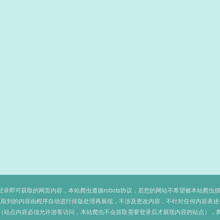
即可获取的网页内容，本站爬虫遵循robots协议，若您的网站不希望被本站爬虫抓取，可
抓取到的内容由程序自动进行排版处理再展现，不涉及更改内容，不针对任何内容表述
（站点内容必须允许游客访问，本站爬虫不会抓取需要登录后才展现内容的站点），