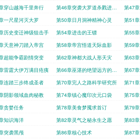
5章穿山越海千里奔行
第46章突袭大罗道杀戮进行
第47
时
9章一尺星河灭大罗
第50章日月洞神精神心灵
第51
能兄弟
3章历史变迁神级狙击手
第54章进击的王镖
第55
7章天意神刀踏入帝宫
第58章帝宫悟道天际血影
第59
1章超能争霸剧情突变
第62章神都大战人形天灾
第63
5章雷霆大伊万满目疮痍
第66章巫湛的绝望远方的谋
第67
划
9章连踏三步终成圣者
第70章完人之路科学研究所
第71
3章阴影领域血肉秘教
第74章镇心魔印次元口袋
第75
7章贪婪任务
第78章美食梦魇求首订
第79
1章知识海洋
第82章灵气之秘永生之愿
第83
5章突袭黑颅
第86章核心技术
第87