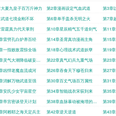
章大夏九皇子百万斤神力
第2章漫画设定气血武道
第3章
章武道七境金刚不坏
第6章单手盖杀无明之火
第7章
章雷霆真力代天掌刑
第10章星辰精气五千道剑气
第11
场
3章雷劈孔白炉养百经
第14章圣霄真功漫画主角
第15
7章一指败敌震惊全场
第18章心理战术武道妖孽
第19
1章灵气大潮降临破妄神
第22章真气幻兵九重气场
第23
化
5章凶悍老魔血流成河
第26章吞食天下穆苍归来
第27
9章消解万物武道至强
第30章百丈气场百万属性
第31
3章安氏少女宇宙星空
第34章智能战衣宋荻到来
第35
博
7章帝宫密谈登天计划
第38章血脉暴动被掩埋的信
第39
息
1章阿赖耶之海天定兵主
第42章逆天逆道
第43