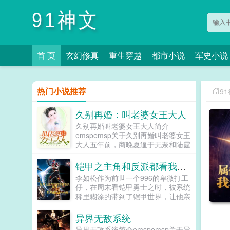
91神文
首 页
玄幻修真
重生穿越
都市小说
军史小说
热门小说推荐
9
久别再婚：叫老婆女王大人
久别再婚叫老婆女王大人简介
emspemsp关于久别再婚叫老婆女王
大人五年前，商晚夏逼于无奈和陆霆
之离婚。五年后，她回国，以为两人
该形同陌路，却没想到陆霆之又不计
铠甲之主角和反派都看我来气
前嫌的缠上来。他为她取消订婚，宠
李如松作为前世一个996的卑微打工
她，爱她，照顾她。可商晚夏就是不
仔，在周末看铠甲勇士之时，被系统
领情，对...
稀里糊涂的带到了铠甲世界，让他亲
身体验一把！可浏览完系统的功能以
及，他所处的环境之后。李如松狗系
异界无敌系统
统，老子不干这事，有伤天和太丧良
异界无敌系统简介emspemsp关于异