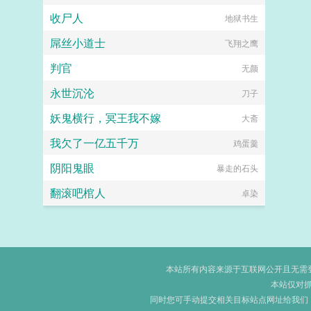
收尸人
地狱书生
屌丝小道士
飞翔之鹰
判官
无颜
永世沉沦
刀子
妖鬼横行，冥王我不嫁
大斋
我欠了一亿五千万
鸡蛋羹
阴阳鬼眼
暴走的石头
翻滚吧棺人
卓染
本站所有内容来源于互联网公开且无需登录
本站仅对
同时您可手动提交相关目标站点网址给我们