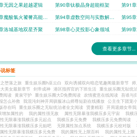
9章无因之果超越逻辑
第90章钛极晶身超能框架
第91
3章魔酸氯火饕餮高能电
第94章虚数空间与实数解傅
第95
里叶变换
7章洛城基地双星齐聚
第98章心灵投影心象领域
第99
查看更多章节...
小说标签
丽之堕落之旅
重生娱乐圈h巫云白
双向诱捕双向暗恋笔趣阁最新章节
师
是大美女最新章节
剑帝成神
港区指挥官的下班生活
重生娱乐圈无耻统
费阅读
黄泉守护
重生娱乐圈大D免费阅读
农情蜜意在线阅读
吾谁与
报怎么补救
我混沌剑神开局驯服冰山师尊短剧在线播放
公主生下团宠
版存在吗
重生娱乐圈之无耻统治者全文阅读
贤妻精彩
开局退婚女帝我
限增加属性的
我的属性强无敌
属性无限暴涨我横压多元宇宙
我横
属性无限暴涨我横压多元起点
我横压多元免费
我横压多元免费阅读
属性无限暴涨我横压多元贴吧
无限属性加点系统
我横压多元校对版
属性无限暴涨我横压多元免费
我的属性无上限百科
我的属性无上