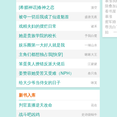
暴涨我
限叠
[希腊神话]春神之恋
漫空
看书
被夺一切后我成了仙道魁首
暴涨
盛唐无夜
蜜军婚
戏精夫妇的摆烂日常
诸禾
尊洗白
始
一
她是贵族学院的校长
予我白鹭
娱乐圈第一大好人就是我
一倾山水
主角们都想独占我[快穿]
啾啾大王
笨蛋美人撩错反派大佬后
江簌簌
姜赞容她受苦又受难（NPH）
叁只鱼
给大少爷当侍女的日子
咪芙
新书入库
判官直播逆天改命
花在
战斗吧凶鸡
史诗级蜗牛