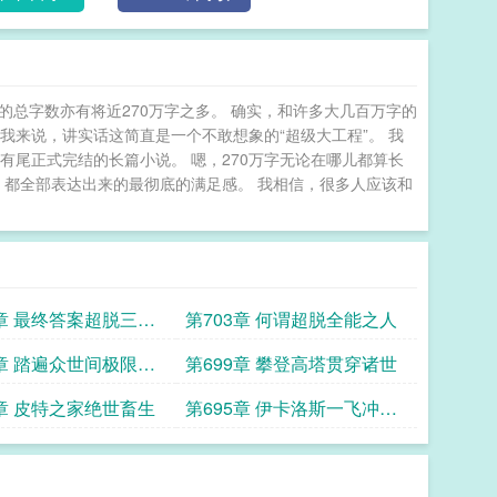
完成的总字数亦有将近270万字之多。 确实，和许多大几百万字的
我来说，讲实话这简直是一个不敢想象的“超级大工程”。 我
有尾正式完结的长篇小说。 嗯，270万字无论在哪儿都算长
，都全部表达出来的最彻底的满足感。 我相信，很多人应该和
4章 最终答案超脱三境
第703章 何谓超脱全能之人
0章 踏遍众世间极限伯
第699章 攀登高塔贯穿诸世
6章 皮特之家绝世畜生
第695章 伊卡洛斯一飞冲天
数理内容较多慎入