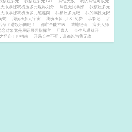
我横压多元
我横压多元TXT
属性无敌
我的属性可以无
性无限暴涨我横压多元境界划分
属性无限暴涨
我横压多元
性无限暴涨我横压多元笔趣阁
我横压多元吧
我的属性无限
大萌蛇
我横压多元宇宙
我横压多元TXT免费
承欢记
甜
活命？进娱乐圈吧！
都市全能神医
陆地键仙
病美人师
网恋对象竟是星际最强指挥官
尸囊人
长生从猎鲸开
之怪盗！但柯南
开局长生不死，谁都以为我无敌