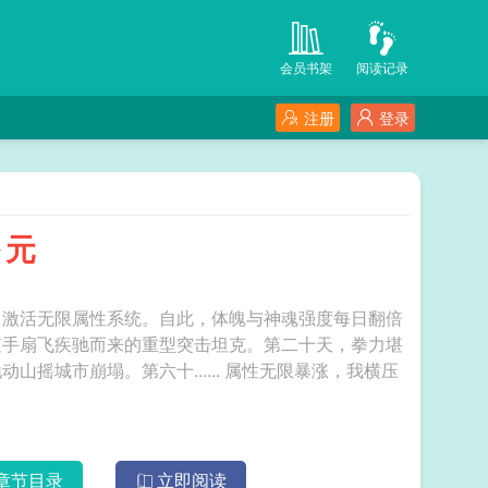
会员书架
阅读记录
注册
登录
多元
，激活无限属性系统。自此，体魄与神魂强度每日翻倍
随手扇飞疾驰而来的重型突击坦克。第二十天，拳力堪
六十...... 属性无限暴涨，我横压
章节目录
立即阅读