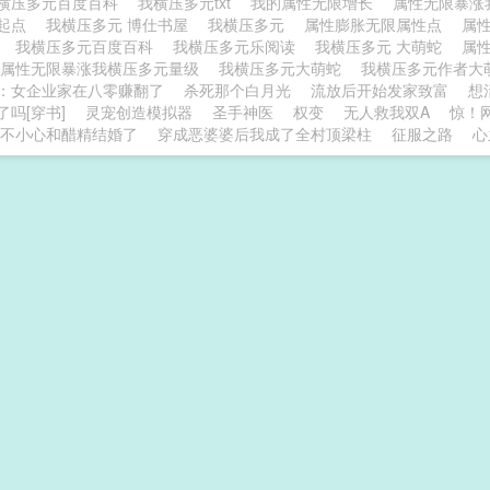
横压多元百度百科
我横压多元txt
我的属性无限增长
属性无限暴涨
加起点
我横压多元 博仕书屋
我横压多元
属性膨胀无限属性点
属
屋
我横压多元百度百科
我横压多元乐阅读
我横压多元 大萌蛇
属
属性无限暴涨我横压多元量级
我横压多元大萌蛇
我横压多元作者
：女企业家在八零赚翻了
杀死那个白月光
流放后开始发家致富
想
了吗[穿书]
灵宠创造模拟器
圣手神医
权变
无人救我双A
惊！
不小心和醋精结婚了
穿成恶婆婆后我成了全村顶梁柱
征服之路
心