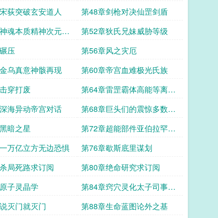
章宋荻突破玄安道人
第48章剑枪对决仙罡剑盾
章神魂本质精神次元超
第52章狄氏兄妹威胁等级
会
章碾压
第56章风之灾厄
章金乌真意神骸再现
第60章帝宫血难极光氏族
章击穿打废
第64章雷罡霸体高能等离子
生命
章深海异动帝宫对话
第68章巨头们的震惊多数人
的正义
章黑暗之星
第72章超能部件亚伯拉罕机
械
章一万亿立方无边恐惧
第76章歇斯底里谋划
章杀局死路求订阅
第80章绝命研究求订阅
章原子灵晶学
第84章窍穴灵化太子司事府
的发展
章说灭门就灭门
第88章生命蓝图论外之基