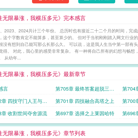
性无限暴涨，我横压多元》完本感言
22、2023、2024共计三个年份。 总历时也有接近二十二个月的时间，
，这个字数肯定不能算多，甚至算少的。 但对于当初刚刚踏入网文行业的
根没有想到自己能写那么长那么久。 可以说，这是我人生当中第一部有头
觉得。 对此，我心里的感受非常复杂。 有一种将自己所有的幻想与畅想
 从幼年...
性无限暴涨，我横压多元》最新章节
感言
第705章 最终答案超脱三境
第70
下
上
02章 四技守门人王与王
第701章 四技融合高塔之上
第70
克利
98章 收割世间夺舍源流
第697章 选择之上莱因哈特
第69
性无限暴涨，我横压多元》章节列表