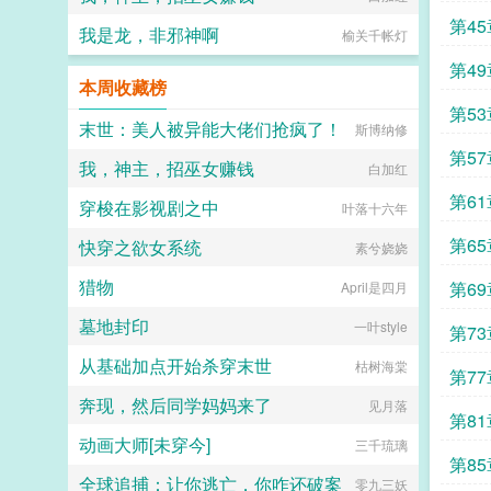
第4
我是龙，非邪神啊
榆关千帐灯
第4
本周收藏榜
第5
末世：美人被异能大佬们抢疯了！
斯博纳修
第5
我，神主，招巫女赚钱
白加红
第6
穿梭在影视剧之中
叶落十六年
第6
快穿之欲女系统
素兮娆娆
猎物
第6
April是四月
墓地封印
一叶style
第7
从基础加点开始杀穿末世
枯树海棠
第7
奔现，然后同学妈妈来了
见月落
第8
动画大师[未穿今]
三千琉璃
第8
全球追捕：让你逃亡，你咋还破案
零九三妖