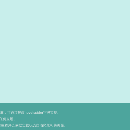
通过屏蔽novelspider字段实现。
任何立场。
爬虫程序会依据负载状态自动爬取相关页面。