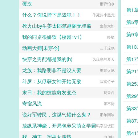
给朋友...
覆汉
榴弹怕水
第1
什么？你说陛下是战犯！！
作死的小黑龙
第5
死火山by生姜太郎笔趣阁无弹窗
生姜太郎
第9
我的同桌很娇软【校园1v1】
终极
第1
动画大师[未穿今]
三千琉璃
快穿之男配都是我的(h)
第1
风琉璃的夏天
龙族：我路明非不是没人要
重装火炮
第2
斗罗：从俘获女神开始无敌
寂寞竹子
觉进
第2
末日：我的技能愈发变态
观音台
第2
寄宿风流
亲不待
第3
说好军转民，这煤气罐什么鬼？
那年回响
第3
放纵系神豪，开局包养呆萌女学霸
码字型饭团
第4
我，神主，招巫女赚钱
白加红