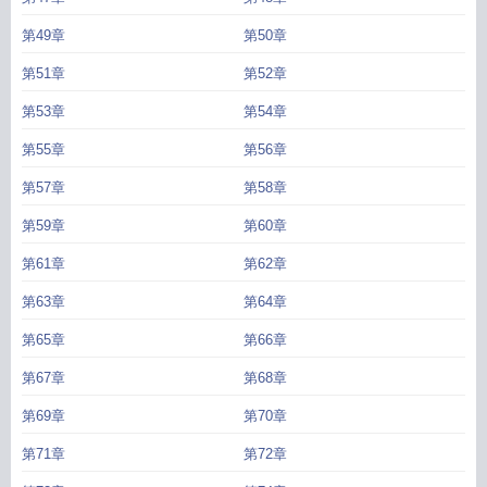
第49章
第50章
第51章
第52章
第53章
第54章
第55章
第56章
第57章
第58章
第59章
第60章
第61章
第62章
第63章
第64章
第65章
第66章
第67章
第68章
第69章
第70章
第71章
第72章