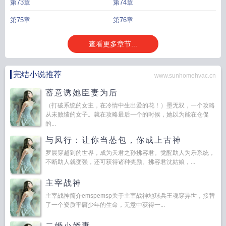
第73章
第74章
第75章
第76章
查看更多章节...
完结小说推荐
www.sunhomehvac.cn
蓄意诱她臣妻为后
（打破系统的女主，在冷情中生出爱的花！）墨无双，一个攻略
从未败绩的女子。就在攻略最后一个的时候，她以为能在仓促
的...
与凤行：让你当怂包，你成上古神
罗晨穿越到的世界，成为天君之孙拂容君。觉醒助人为乐系统，
不断助人就变强，还可获得诸种奖励。拂容君沈姑娘，...
主宰战神
主宰战神简介emspemsp关于主宰战神地球兵王魂穿异世，接替
了一个资质平庸少年的生命，无意中获得一...
二婚小娇妻